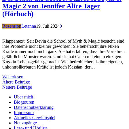
Magic 2 von Jennifer Alice Jager
(Hörbuch)
Rezension
Letanna
19. Juli 2024
0
Klappentext: Seit Devin die School of Myth & Magic besucht, sind
ihre Probleme nicht kleiner geworden: Sie beherrscht ihre Nixen-
Kräfte immer noch nicht ganz. Sie hat erfahren, dass ihre Vorfahren
gefährliche Monster waren. Und sie hat Caleb mit einem einzigen
Kuss in Lebensgefahr gebracht. Viel bedrohlicher als ihre eigenen,
unkontrollierbaren Kräfte ist jedoch Kassian, der…
Weiterlesen
Beitragsnavigation
Ältere Beiträge
Neuere Beiträge
Über mich
Blogtouren
Datenschutzerklärung
Impressum
Aktuelles Gewinnspiel
Neuzugänge
Lese- und Hörliste