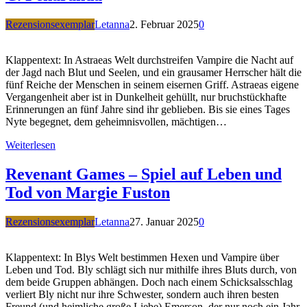
Rezensionsexemplar
Letanna
2. Februar 2025
0
Klappentext: In Astraeas Welt durchstreifen Vampire die Nacht auf
der Jagd nach Blut und Seelen, und ein grausamer Herrscher hält die
fünf Reiche der Menschen in seinem eisernen Griff. Astraeas eigene
Vergangenheit aber ist in Dunkelheit gehüllt, nur bruchstückhafte
Erinnerungen an fünf Jahre sind ihr geblieben. Bis sie eines Tages
Nyte begegnet, dem geheimnisvollen, mächtigen…
Weiterlesen
Revenant Games – Spiel auf Leben und
Tod von Margie Fuston
Rezensionsexemplar
Letanna
27. Januar 2025
0
Klappentext: In Blys Welt bestimmen Hexen und Vampire über
Leben und Tod. Bly schlägt sich nur mithilfe ihres Bluts durch, von
dem beide Gruppen abhängen. Doch nach einem Schicksalsschlag
verliert Bly nicht nur ihre Schwester, sondern auch ihren besten
Freund (und heimliche große Liebe) Emerson, der nur noch ein Jahr