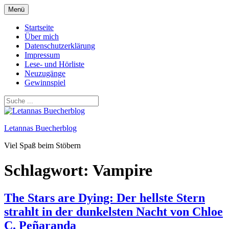
Zum
Menü
Inhalt
springen
Startseite
Über mich
Datenschutzerklärung
Impressum
Lese- und Hörliste
Neuzugänge
Gewinnspiel
Letannas Buecherblog
Viel Spaß beim Stöbern
Schlagwort:
Vampire
The Stars are Dying: Der hellste Stern
strahlt in der dunkelsten Nacht von Chloe
C. Peñaranda