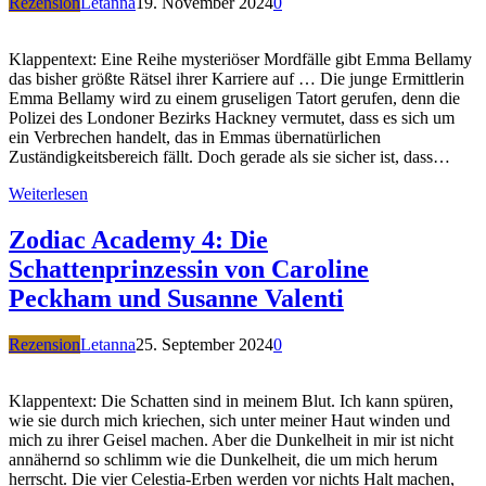
Rezension
Letanna
19. November 2024
0
Klappentext: Eine Reihe mysteriöser Mordfälle gibt Emma Bellamy
das bisher größte Rätsel ihrer Karriere auf … Die junge Ermittlerin
Emma Bellamy wird zu einem gruseligen Tatort gerufen, denn die
Polizei des Londoner Bezirks Hackney vermutet, dass es sich um
ein Verbrechen handelt, das in Emmas übernatürlichen
Zuständigkeitsbereich fällt. Doch gerade als sie sicher ist, dass…
Weiterlesen
Zodiac Academy 4: Die
Schattenprinzessin von Caroline
Peckham und Susanne Valenti
Rezension
Letanna
25. September 2024
0
Klappentext: Die Schatten sind in meinem Blut. Ich kann spüren,
wie sie durch mich kriechen, sich unter meiner Haut winden und
mich zu ihrer Geisel machen. Aber die Dunkelheit in mir ist nicht
annähernd so schlimm wie die Dunkelheit, die um mich herum
herrscht. Die vier Celestia-Erben werden vor nichts Halt machen,