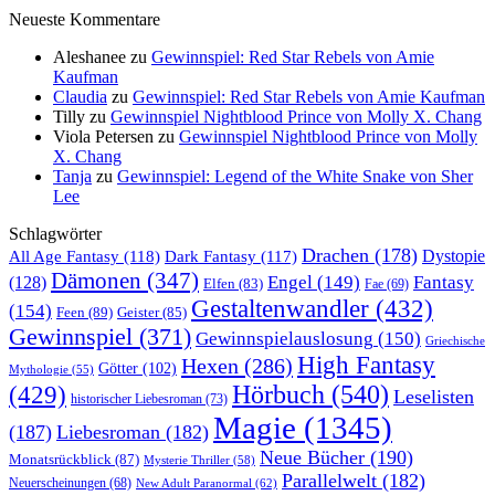
Neueste Kommentare
Aleshanee
zu
Gewinnspiel: Red Star Rebels von Amie
Kaufman
Claudia
zu
Gewinnspiel: Red Star Rebels von Amie Kaufman
Tilly
zu
Gewinnspiel Nightblood Prince von Molly X. Chang
Viola Petersen
zu
Gewinnspiel Nightblood Prince von Molly
X. Chang
Tanja
zu
Gewinnspiel: Legend of the White Snake von Sher
Lee
Schlagwörter
Drachen
(178)
All Age Fantasy
(118)
Dystopie
Dark Fantasy
(117)
Dämonen
(347)
Engel
(149)
Fantasy
(128)
Elfen
(83)
Fae
(69)
Gestaltenwandler
(432)
(154)
Feen
(89)
Geister
(85)
Gewinnspiel
(371)
Gewinnspielauslosung
(150)
Griechische
High Fantasy
Hexen
(286)
Götter
(102)
Mythologie
(55)
Hörbuch
(540)
(429)
Leselisten
historischer Liebesroman
(73)
Magie
(1345)
(187)
Liebesroman
(182)
Neue Bücher
(190)
Monatsrückblick
(87)
Mysterie Thriller
(58)
Parallelwelt
(182)
Neuerscheinungen
(68)
New Adult Paranormal
(62)