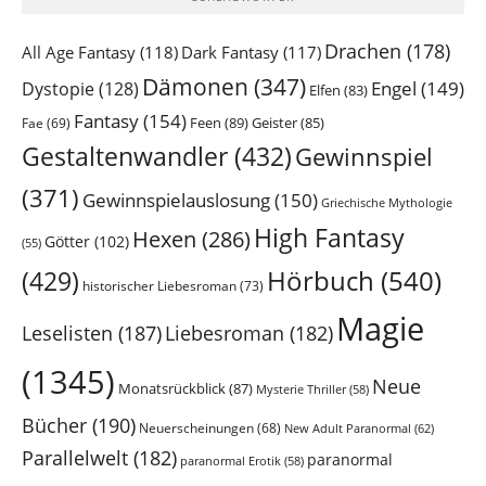
Drachen
(178)
All Age Fantasy
(118)
Dark Fantasy
(117)
Dämonen
(347)
Engel
(149)
Dystopie
(128)
Elfen
(83)
Fantasy
(154)
Feen
(89)
Geister
(85)
Fae
(69)
Gestaltenwandler
(432)
Gewinnspiel
(371)
Gewinnspielauslosung
(150)
Griechische Mythologie
High Fantasy
Hexen
(286)
Götter
(102)
(55)
Hörbuch
(540)
(429)
historischer Liebesroman
(73)
Magie
Leselisten
(187)
Liebesroman
(182)
(1345)
Neue
Monatsrückblick
(87)
Mysterie Thriller
(58)
Bücher
(190)
Neuerscheinungen
(68)
New Adult Paranormal
(62)
Parallelwelt
(182)
paranormal
paranormal Erotik
(58)