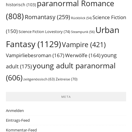
paranormal Romance
historisch
(103)
(808)
Romantasy
(259)
Science Fiction
Rückblick
(54)
Urban
(150)
Science Fiction Lovestory
(74)
Steampunk
(56)
Fantasy
(1129)
Vampire
(421)
young
Vampirliebesroman
(167)
Werwölfe
(164)
young adult paranormal
adult
(175)
(606)
Zeitreise
(70)
zeitgenössisch
(63)
META
Anmelden
Eintrags-Feed
Kommentar-Feed