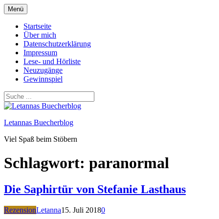
Zum
Menü
Inhalt
springen
Startseite
Über mich
Datenschutzerklärung
Impressum
Lese- und Hörliste
Neuzugänge
Gewinnspiel
Letannas Buecherblog
Viel Spaß beim Stöbern
Schlagwort:
paranormal
Die Saphirtür von Stefanie Lasthaus
Rezension
Letanna
15. Juli 2018
0