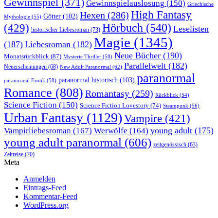
Gewinnspiel
(371)
Gewinnspielauslosung
(150)
Griechische
High Fantasy
Hexen
(286)
Götter
(102)
Mythologie
(55)
Hörbuch
(540)
(429)
Leselisten
historischer Liebesroman
(73)
Magie
(1345)
(187)
Liebesroman
(182)
Neue Bücher
(190)
Monatsrückblick
(87)
Mysterie Thriller
(58)
Parallelwelt
(182)
Neuerscheinungen
(68)
New Adult Paranormal
(62)
paranormal
paranormal historisch
(103)
paranormal Erotik
(58)
Romance
(808)
Romantasy
(259)
Rückblick
(54)
Science Fiction
(150)
Science Fiction Lovestory
(74)
Steampunk
(56)
Urban Fantasy
(1129)
Vampire
(421)
young adult
(175)
Vampirliebesroman
(167)
Werwölfe
(164)
young adult paranormal
(606)
zeitgenössisch
(63)
Zeitreise
(70)
Meta
Anmelden
Eintrags-Feed
Kommentar-Feed
WordPress.org