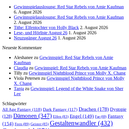
Gewinnspielauslosung: Red Star Rebels von Amie Kaufman
6. August 2026
Gewinnspielauslosung: Red Star Rebels von Amie Kaufman
2. August 2026
Tithe: Elfentochter von Holly Black
2. August 2026
Lese- und Hörliste August 26
1. August 2026
Neuzugänge August 26
1. August 2026
Neueste Kommentare
Aleshanee
zu
Gewinnspiel: Red Star Rebels von Amie
Kaufman
Claudia
zu
Gewinnspiel: Red Star Rebels von Amie Kaufman
Tilly
zu
Gewinnspiel Nightblood Prince von Molly X. Chang
Viola Petersen
zu
Gewinnspiel Nightblood Prince von Molly
X. Chang
Tanja
zu
Gewinnspiel: Legend of the White Snake von Sher
Lee
Schlagwörter
Drachen
(178)
All Age Fantasy
(118)
Dystopie
Dark Fantasy
(117)
Dämonen
(347)
Engel
(149)
Fantasy
(128)
Elfen
(83)
Fae
(69)
Gestaltenwandler
(432)
(154)
Feen
(89)
Geister
(85)