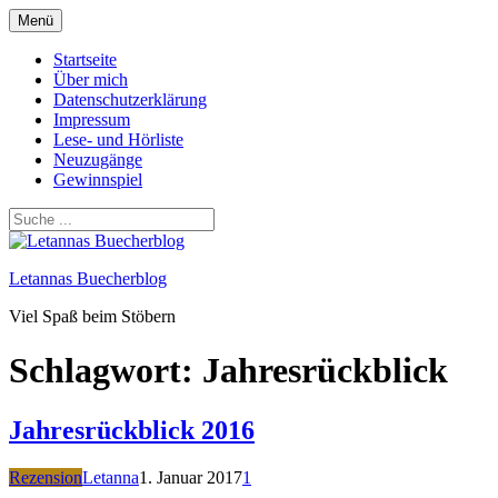
Zum
Menü
Inhalt
springen
Startseite
Über mich
Datenschutzerklärung
Impressum
Lese- und Hörliste
Neuzugänge
Gewinnspiel
Letannas Buecherblog
Viel Spaß beim Stöbern
Schlagwort:
Jahresrückblick
Jahresrückblick 2016
Rezension
Letanna
1. Januar 2017
1