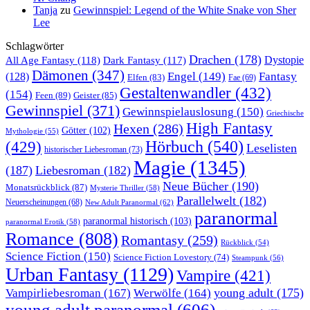
Tanja
zu
Gewinnspiel: Legend of the White Snake von Sher
Lee
Schlagwörter
Drachen
(178)
All Age Fantasy
(118)
Dystopie
Dark Fantasy
(117)
Dämonen
(347)
Engel
(149)
Fantasy
(128)
Elfen
(83)
Fae
(69)
Gestaltenwandler
(432)
(154)
Feen
(89)
Geister
(85)
Gewinnspiel
(371)
Gewinnspielauslosung
(150)
Griechische
High Fantasy
Hexen
(286)
Götter
(102)
Mythologie
(55)
Hörbuch
(540)
(429)
Leselisten
historischer Liebesroman
(73)
Magie
(1345)
(187)
Liebesroman
(182)
Neue Bücher
(190)
Monatsrückblick
(87)
Mysterie Thriller
(58)
Parallelwelt
(182)
Neuerscheinungen
(68)
New Adult Paranormal
(62)
paranormal
paranormal historisch
(103)
paranormal Erotik
(58)
Romance
(808)
Romantasy
(259)
Rückblick
(54)
Science Fiction
(150)
Science Fiction Lovestory
(74)
Steampunk
(56)
Urban Fantasy
(1129)
Vampire
(421)
young adult
(175)
Vampirliebesroman
(167)
Werwölfe
(164)
young adult paranormal
(606)