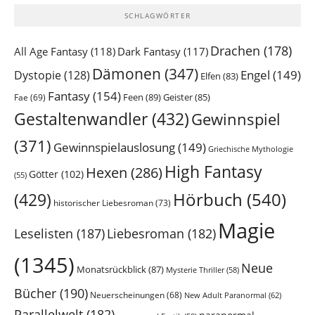
SCHLAGWÖRTER
Drachen
(178)
All Age Fantasy
(118)
Dark Fantasy
(117)
Dämonen
(347)
Engel
(149)
Dystopie
(128)
Elfen
(83)
Fantasy
(154)
Feen
(89)
Geister
(85)
Fae
(69)
Gestaltenwandler
(432)
Gewinnspiel
(371)
Gewinnspielauslosung
(149)
Griechische Mythologie
High Fantasy
Hexen
(286)
Götter
(102)
(55)
Hörbuch
(540)
(429)
historischer Liebesroman
(73)
Magie
Leselisten
(187)
Liebesroman
(182)
(1345)
Neue
Monatsrückblick
(87)
Mysterie Thriller
(58)
Bücher
(190)
Neuerscheinungen
(68)
New Adult Paranormal
(62)
Parallelwelt
(182)