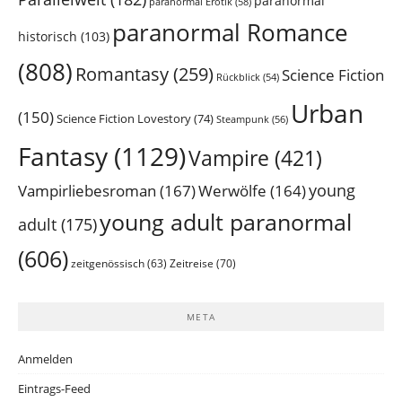
paranormal
paranormal Erotik
(58)
paranormal Romance
historisch
(103)
(808)
Romantasy
(259)
Science Fiction
Rückblick
(54)
Urban
(150)
Science Fiction Lovestory
(74)
Steampunk
(56)
Fantasy
(1129)
Vampire
(421)
young
Vampirliebesroman
(167)
Werwölfe
(164)
young adult paranormal
adult
(175)
(606)
Zeitreise
(70)
zeitgenössisch
(63)
META
Anmelden
Eintrags-Feed