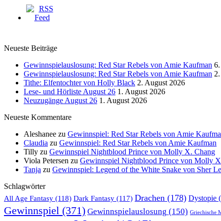
Neueste Beiträge
Gewinnspielauslosung: Red Star Rebels von Amie Kaufman
6.
Gewinnspielauslosung: Red Star Rebels von Amie Kaufman
2.
Tithe: Elfentochter von Holly Black
2. August 2026
Lese- und Hörliste August 26
1. August 2026
Neuzugänge August 26
1. August 2026
Neueste Kommentare
Aleshanee
zu
Gewinnspiel: Red Star Rebels von Amie Kaufm
Claudia
zu
Gewinnspiel: Red Star Rebels von Amie Kaufman
Tilly
zu
Gewinnspiel Nightblood Prince von Molly X. Chang
Viola Petersen
zu
Gewinnspiel Nightblood Prince von Molly 
Tanja
zu
Gewinnspiel: Legend of the White Snake von Sher L
Schlagwörter
Drachen
(178)
All Age Fantasy
(118)
Dystopie
(
Dark Fantasy
(117)
Gewinnspiel
(371)
Gewinnspielauslosung
(150)
Griechische 