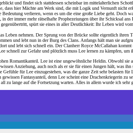
ickt und findet sich stattdessen scheinbar im mittelalterlichen Schottl
ie, dass hier Mächte am Werk sind, die mit Logik und Vernunft nicht e
hre Bedeutung verlieren, wenn es um die eine große Liebe geht. Doch 
t, in der immer mehr rätselhafte Prophezeiungen über ihr Schicksal ans
egenübertritt, spürt sie eines in aller Deutlichkeit: Ihr Leben wird vo
 Leben nehmen. Der Sprung von der Brücke sollte eigentlich ihren Tod b
mmen und lebt nun in der Burg des Clans. Anfangs hält man sie aufgru
h dort und lebt sich schnell ein. Der Clanherr Royce McCallahan kommt
ee schnell zur Gefahr und plötzlich muss Lee lernen zu kämpfen, um i
en Romantikanteil. Lee ist eine ungewöhnliche Heldin. Obwohl sie anfa
en Anziehung, auch noch als er sie für einen Jungen hält, was ihn selb
e Gefühle für Lee einzugestehen, was die ganze Zeit sehr belasten für L
 gewissen Fantasyanteil, denn Lee scheint eine Drachenkriegerin zu se
ht all zu lange auf die Fortsetzung warten. Alles in allem wurde ich seh