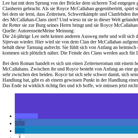
Lee hat mit dem Sprung von der Brücke dem sicheren Tod entgegen gebl
Clanherrn gebracht. Als sie Royce McCallahan gegenübertritt, spürt s
bei dem sie lernt, dass Zeitreisen, Schwertkämpfe und Clanfehden i
des McCallahan-Clans ziert? Und wieso ist sie in dieser Welt gelande
ihr Retter sie zur Burg seines Herrn bringt und sie Royce McCallahan g
Quelle: AutorenseiteMeine Meinung:
Die 24-jährige Lee sieht keinen anderen Ausweg mehr und will sich das
Sijrevan wieder. Hier wird sie von dem Clan der McCallahan aufgeno
behält diese Tarnung aufrecht. Sie fühlt sich von Anfang an heimisc
kommen sich plötzlich näher. Die Feinde des Clans werden auch für L
Bei dem Roman handelt es sich um einen Zeitreiseroman mit einem hoh
McCallahans. Zwischen ihr und Royce besteht von Anfang an eine gewiss
sehr zwischen den beiden. Royce tut sich sehr schwer damit, sich sein
Handlung hat, gibt es ab einem gewissen Punkt in der Handlung einen
Das Ende ist wirklich richtig fies und ich hoffe, wir müssen jetzt nic