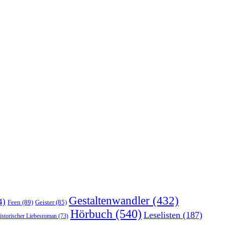
Gestaltenwandler
(432)
4)
Feen
(89)
Geister
(85)
Hörbuch
(540)
Leselisten
(187)
istorischer Liebesroman
(73)