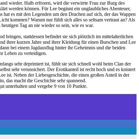
and wieder. Halb erfroren, wird die verwirrte Frau zur Burg des
rklärt werden können. Für Lee beginnt ein unglaubliches Abenteuer,
was hat es mit den Legenden um den Drachen auf sich, der das Wappen
 Licht kommen? Warum nur fühlt sich alles so seltsam vertraut an? Als
m heutigen Tag an nie wieder so sein, wie es war.
ringen, stattdessen befindet sie sich plötzlich im mittelalterlichen
nd ihrer kurzen Jahre und ihrer Kleidung für einen Burschen und Lee
 dann bei einem Jagdausflug hinter ihr Geheimnis und die beiden
hr Leben zu verteidigen.
ngs sehr deprimiert ist, fühlt sie sich schnell wohl beim Clan der
st sehr verunsichert. Der Erotikanteil ist recht hoch und es knistert
ee ist. Neben der Liebesgeschichte, die einen großen Anteil in der
in, das macht die Geschichte sehr spannend.
r gut unterhalten und vergebe 9 von 10 Punkte.