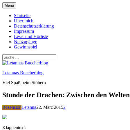
Zum
Menü
Inhalt
springen
Startseite
Über mich
Datenschutzerklärung
Impressum
Lese- und Hörliste
Neuzugänge
Gewinnspiel
Letannas Buecherblog
Viel Spaß beim Stöbern
Stunde der Drachen: Zwischen den Welten
Rezension
Letanna
22. März 2015
2
Klappentext: