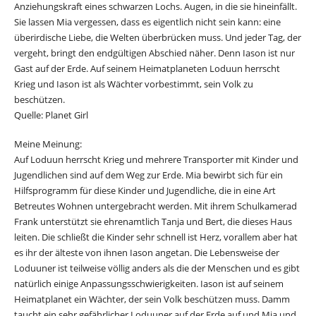
Anziehungskraft eines schwarzen Lochs. Augen, in die sie hineinfällt.
Sie lassen Mia vergessen, dass es eigentlich nicht sein kann: eine
überirdische Liebe, die Welten überbrücken muss. Und jeder Tag, der
vergeht, bringt den endgültigen Abschied näher. Denn Iason ist nur
Gast auf der Erde. Auf seinem Heimatplaneten Loduun herrscht
Krieg und Iason ist als Wächter vorbestimmt, sein Volk zu
beschützen.
Quelle: Planet Girl
Meine Meinung:
Auf Loduun herrscht Krieg und mehrere Transporter mit Kinder und
Jugendlichen sind auf dem Weg zur Erde. Mia bewirbt sich für ein
Hilfsprogramm für diese Kinder und Jugendliche, die in eine Art
Betreutes Wohnen untergebracht werden. Mit ihrem Schulkamerad
Frank unterstützt sie ehrenamtlich Tanja und Bert, die dieses Haus
leiten. Die schließt die Kinder sehr schnell ist Herz, vorallem aber hat
es ihr der älteste von ihnen Iason angetan. Die Lebensweise der
Loduuner ist teilweise völlig anders als die der Menschen und es gibt
natürlich einige Anpassungsschwierigkeiten. Iason ist auf seinem
Heimatplanet ein Wächter, der sein Volk beschützen muss. Damm
taucht ein sehr gefährlicher Loduuner auf der Erde auf und Mia und