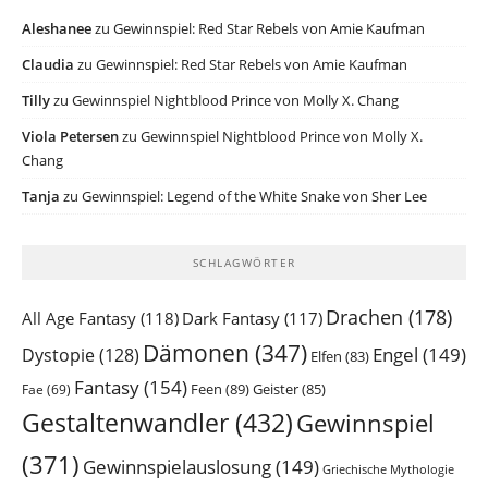
Aleshanee
zu
Gewinnspiel: Red Star Rebels von Amie Kaufman
Claudia
zu
Gewinnspiel: Red Star Rebels von Amie Kaufman
Tilly
zu
Gewinnspiel Nightblood Prince von Molly X. Chang
Viola Petersen
zu
Gewinnspiel Nightblood Prince von Molly X.
Chang
Tanja
zu
Gewinnspiel: Legend of the White Snake von Sher Lee
SCHLAGWÖRTER
Drachen
(178)
All Age Fantasy
(118)
Dark Fantasy
(117)
Dämonen
(347)
Engel
(149)
Dystopie
(128)
Elfen
(83)
Fantasy
(154)
Feen
(89)
Geister
(85)
Fae
(69)
Gestaltenwandler
(432)
Gewinnspiel
(371)
Gewinnspielauslosung
(149)
Griechische Mythologie