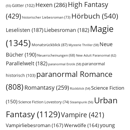
High Fantasy
Hexen
(286)
Götter
(102)
(55)
Hörbuch
(540)
(429)
historischer Liebesroman
(73)
Magie
Leselisten
(187)
Liebesroman
(182)
(1345)
Neue
Monatsrückblick
(87)
Mysterie Thriller
(58)
Bücher
(190)
Neuerscheinungen
(68)
New Adult Paranormal
(62)
Parallelwelt
(182)
paranormal
paranormal Erotik
(58)
paranormal Romance
historisch
(103)
(808)
Romantasy
(259)
Science Fiction
Rückblick
(54)
Urban
(150)
Science Fiction Lovestory
(74)
Steampunk
(56)
Fantasy
(1129)
Vampire
(421)
young
Vampirliebesroman
(167)
Werwölfe
(164)