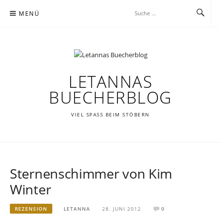
Zum
MENÜ
Inhalt
springen
LETANNAS
BUECHERBLOG
VIEL SPASS BEIM STÖBERN
Sternenschimmer von Kim
Winter
REZENSION
LETANNA
28. JUNI 2012
0