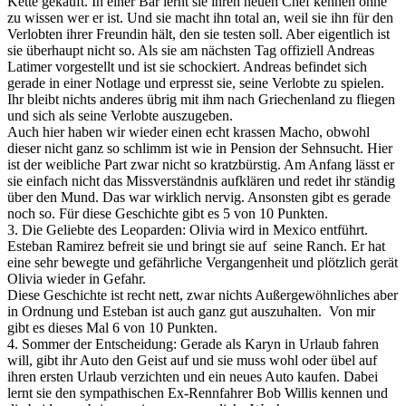
Kette gekauft. In einer Bar lernt sie ihren neuen Chef kennen ohne
zu wissen wer er ist. Und sie macht ihn total an, weil sie ihn für den
Verlobten ihrer Freundin hält, den sie testen soll. Aber eigentlich ist
sie überhaupt nicht so. Als sie am nächsten Tag offiziell Andreas
Latimer vorgestellt und ist sie schockiert. Andreas befindet sich
gerade in einer Notlage und erpresst sie, seine Verlobte zu spielen.
Ihr bleibt nichts anderes übrig mit ihm nach Griechenland zu fliegen
und sich als seine Verlobte auszugeben.
Auch hier haben wir wieder einen echt krassen Macho, obwohl
dieser nicht ganz so schlimm ist wie in Pension der Sehnsucht. Hier
ist der weibliche Part zwar nicht so kratzbürstig. Am Anfang lässt er
sie einfach nicht das Missverständnis aufklären und redet ihr ständig
über den Mund. Das war wirklich nervig. Ansonsten gibt es gerade
noch so. Für diese Geschichte gibt es 5 von 10 Punkten.
3. Die Geliebte des Leoparden: Olivia wird in Mexico entführt.
Esteban Ramirez befreit sie und bringt sie auf seine Ranch. Er hat
eine sehr bewegte und gefährliche Vergangenheit und plötzlich gerät
Olivia wieder in Gefahr.
Diese Geschichte ist recht nett, zwar nichts Außergewöhnliches aber
in Ordnung und Esteban ist auch ganz gut auszuhalten. Von mir
gibt es dieses Mal 6 von 10 Punkten.
4. Sommer der Entscheidung: Gerade als Karyn in Urlaub fahren
will, gibt ihr Auto den Geist auf und sie muss wohl oder übel auf
ihren ersten Urlaub verzichten und ein neues Auto kaufen. Dabei
lernt sie den sympathischen Ex-Rennfahrer Bob Willis kennen und