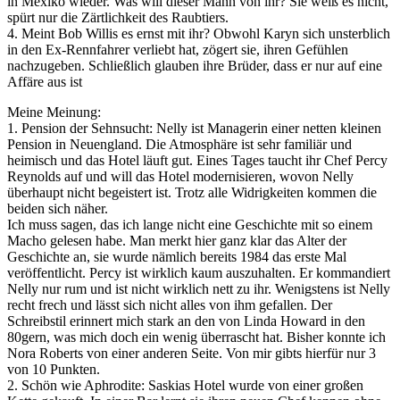
in Mexiko wieder. Was will dieser Mann von ihr? Sie weiß es nicht,
spürt nur die Zärtlichkeit des Raubtiers.
4. Meint Bob Willis es ernst mit ihr? Obwohl Karyn sich unsterblich
in den Ex-Rennfahrer verliebt hat, zögert sie, ihren Gefühlen
nachzugeben. Schließlich glauben ihre Brüder, dass er nur auf eine
Affäre aus ist
Meine Meinung:
1. Pension der Sehnsucht: Nelly ist Managerin einer netten kleinen
Pension in Neuengland. Die Atmosphäre ist sehr familiär und
heimisch und das Hotel läuft gut. Eines Tages taucht ihr Chef Percy
Reynolds auf und will das Hotel modernisieren, wovon Nelly
überhaupt nicht begeistert ist. Trotz alle Widrigkeiten kommen die
beiden sich näher.
Ich muss sagen, das ich lange nicht eine Geschichte mit so einem
Macho gelesen habe. Man merkt hier ganz klar das Alter der
Geschichte an, sie wurde nämlich bereits 1984 das erste Mal
veröffentlicht. Percy ist wirklich kaum auszuhalten. Er kommandiert
Nelly nur rum und ist nicht wirklich nett zu ihr. Wenigstens ist Nelly
recht frech und lässt sich nicht alles von ihm gefallen. Der
Schreibstil erinnert mich stark an den von Linda Howard in den
80gern, was mich doch ein wenig überrascht hat. Bisher konnte ich
Nora Roberts von einer anderen Seite. Von mir gibts hierfür nur 3
von 10 Punkten.
2. Schön wie Aphrodite: Saskias Hotel wurde von einer großen