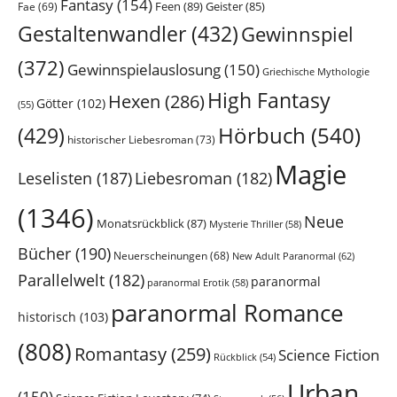
Fantasy
(154)
Feen
(89)
Geister
(85)
Fae
(69)
Gestaltenwandler
(432)
Gewinnspiel
(372)
Gewinnspielauslosung
(150)
Griechische Mythologie
High Fantasy
Hexen
(286)
Götter
(102)
(55)
Hörbuch
(540)
(429)
historischer Liebesroman
(73)
Magie
Leselisten
(187)
Liebesroman
(182)
(1346)
Neue
Monatsrückblick
(87)
Mysterie Thriller
(58)
Bücher
(190)
Neuerscheinungen
(68)
New Adult Paranormal
(62)
Parallelwelt
(182)
paranormal
paranormal Erotik
(58)
paranormal Romance
historisch
(103)
(808)
Romantasy
(259)
Science Fiction
Rückblick
(54)
Urban
(150)