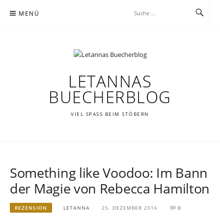
Zum
MENÜ
Inhalt
springen
LETANNAS
BUECHERBLOG
VIEL SPASS BEIM STÖBERN
Something like Voodoo: Im Bann
der Magie von Rebecca Hamilton
REZENSION
LETANNA
25. DEZEMBER 2016
0