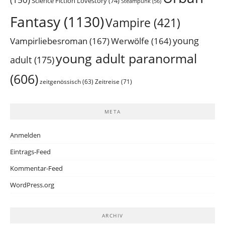
Science Fiction Lovestory
(74)
Steampunk
(56)
Fantasy
(1130)
Vampire
(421)
young
Vampirliebesroman
(167)
Werwölfe
(164)
young adult paranormal
adult
(175)
(606)
Zeitreise
(71)
zeitgenössisch
(63)
META
Anmelden
Eintrags-Feed
Kommentar-Feed
WordPress.org
ARCHIV