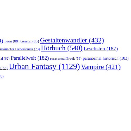
Gestaltenwandler
(432)
4)
Feen
(89)
Geister
(85)
Hörbuch
(540)
Leselisten
(187)
istorischer Liebesroman
(73)
Parallelwelt
(182)
paranormal historisch
(103)
al
(62)
paranormal Erotik
(58)
Urban Fantasy
(1129)
Vampire
(421)
k
(56)
70)