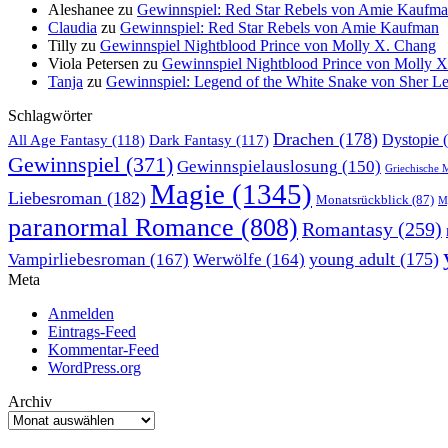
Aleshanee
zu
Gewinnspiel: Red Star Rebels von Amie Kaufm
Claudia
zu
Gewinnspiel: Red Star Rebels von Amie Kaufman
Tilly
zu
Gewinnspiel Nightblood Prince von Molly X. Chang
Viola Petersen
zu
Gewinnspiel Nightblood Prince von Molly 
Tanja
zu
Gewinnspiel: Legend of the White Snake von Sher L
Schlagwörter
Drachen
(178)
All Age Fantasy
(118)
Dystopie
(
Dark Fantasy
(117)
Gewinnspiel
(371)
Gewinnspielauslosung
(150)
Griechische 
Magie
(1345)
Liebesroman
(182)
Monatsrückblick
(87)
My
paranormal Romance
(808)
Romantasy
(259)
young adult
(175)
Vampirliebesroman
(167)
Werwölfe
(164)
Meta
Anmelden
Eintrags-Feed
Kommentar-Feed
WordPress.org
Archiv
Archiv