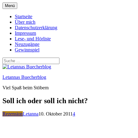
Zum
Menü
Inhalt
springen
Startseite
Über mich
Datenschutzerklärung
Impressum
Lese- und Hörliste
Neuzugänge
Gewinnspiel
Letannas Buecherblog
Viel Spaß beim Stöbern
Soll ich oder soll ich nicht?
Rezension
Letanna
10. Oktober 2011
4