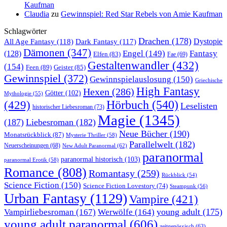
Kaufman
Claudia
zu
Gewinnspiel: Red Star Rebels von Amie Kaufman
Schlagwörter
Drachen
(178)
All Age Fantasy
(118)
Dystopie
Dark Fantasy
(117)
Dämonen
(347)
Engel
(149)
Fantasy
(128)
Elfen
(83)
Fae
(69)
Gestaltenwandler
(432)
(154)
Feen
(89)
Geister
(85)
Gewinnspiel
(372)
Gewinnspielauslosung
(150)
Griechische
High Fantasy
Hexen
(286)
Götter
(102)
Mythologie
(55)
Hörbuch
(540)
(429)
Leselisten
historischer Liebesroman
(73)
Magie
(1345)
(187)
Liebesroman
(182)
Neue Bücher
(190)
Monatsrückblick
(87)
Mysterie Thriller
(58)
Parallelwelt
(182)
Neuerscheinungen
(68)
New Adult Paranormal
(62)
paranormal
paranormal historisch
(103)
paranormal Erotik
(58)
Romance
(808)
Romantasy
(259)
Rückblick
(54)
Science Fiction
(150)
Science Fiction Lovestory
(74)
Steampunk
(56)
Urban Fantasy
(1129)
Vampire
(421)
young adult
(175)
Vampirliebesroman
(167)
Werwölfe
(164)
young adult paranormal
(606)
zeitgenössisch
(63)