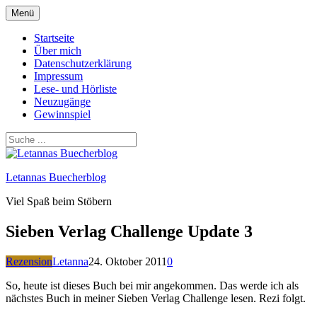
Zum
Menü
Inhalt
springen
Startseite
Über mich
Datenschutzerklärung
Impressum
Lese- und Hörliste
Neuzugänge
Gewinnspiel
Letannas Buecherblog
Viel Spaß beim Stöbern
Sieben Verlag Challenge Update 3
Rezension
Letanna
24. Oktober 2011
0
So, heute ist dieses Buch bei mir angekommen. Das werde ich als
nächstes Buch in meiner Sieben Verlag Challenge lesen. Rezi folgt.