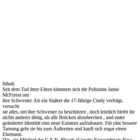
Inhalt:
Seit dem Tod ihrer Eltern kümmert sich die Polizistin Jamie
McForest um
ihre Schwester. Als ein Stalker die 17-Jährige Cindy verfolgt,
versucht
sie alles, um ihre Schwester zu beschützen , doch letztlich bleibt ihr
nichts anderes übrig, als alle Brücken abzubrechen , und unter
geänderter Identität eine neue Existenz aufzubauen. Für eine bessere
Tarnung geht sie bis zum Äußersten und kauft sich sogar einen
Ehemann.
Dix, ein Mitglied der G.E.N. Bloods (Genetic Extraordinary New