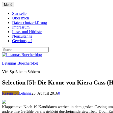
Zum
Menü
Inhalt
springen
Startseite
Über mich
Datenschutzerklärung
Impressum
Lese- und Hörliste
Neuzugänge
Gewinnspiel
Letannas Buecherblog
Viel Spaß beim Stöbern
Selection [5]: Die Krone von Kiera Cass (
Rezension
Letanna
23. August 2016
0
Klappentext: Noch 19 Kandidaten werben in dem großen Casting um d
andere ihre Gefühle bereits gehörig durcheinandergewirbelt. Doch Ead