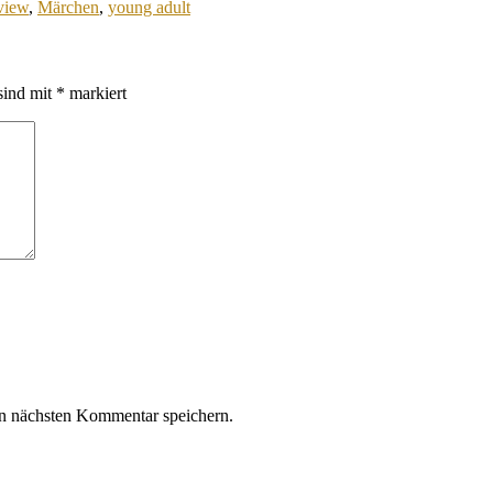
view
,
Märchen
,
young adult
sind mit
*
markiert
n nächsten Kommentar speichern.