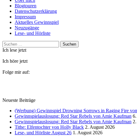
Über mich
Blogtouren
Datenschutzerklärung
Impressum
Aktuelles Gewinnspiel
Neuzugänge
Lese- und Hörliste
Suchen
nach:
Ich lese jetzt
Ich höre jetzt
Folge mir auf:
Neueste Beiträge
(Werbung) Gewinnspiel Drowning Sorrows in Raging Fire von 
Gewinnspielauslosung: Red Star Rebels von Amie Kaufman
6.
Gewinnspielauslosung: Red Star Rebels von Amie Kaufman
2.
Tithe: Elfentochter von Holly Black
2. August 2026
Lese- und Hörliste August 26
1. August 2026