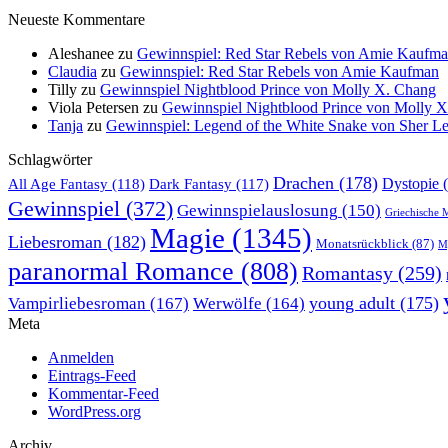
Neueste Kommentare
Aleshanee
zu
Gewinnspiel: Red Star Rebels von Amie Kaufm
Claudia
zu
Gewinnspiel: Red Star Rebels von Amie Kaufman
Tilly
zu
Gewinnspiel Nightblood Prince von Molly X. Chang
Viola Petersen
zu
Gewinnspiel Nightblood Prince von Molly 
Tanja
zu
Gewinnspiel: Legend of the White Snake von Sher L
Schlagwörter
Drachen
(178)
All Age Fantasy
(118)
Dystopie
(
Dark Fantasy
(117)
Gewinnspiel
(372)
Gewinnspielauslosung
(150)
Griechische 
Magie
(1345)
Liebesroman
(182)
Monatsrückblick
(87)
My
paranormal Romance
(808)
Romantasy
(259)
young adult
(175)
Vampirliebesroman
(167)
Werwölfe
(164)
Meta
Anmelden
Eintrags-Feed
Kommentar-Feed
WordPress.org
Archiv