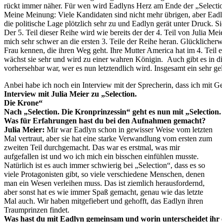
rückt immer näher. Für wen wird Eadlyns Herz am Ende der „Select
Meine Meinung: Viele Kandidaten sind nicht mehr übrigen, aber Eadlyn 
die politische Lage plötzlich sehr zu und Eadlyn gerät unter Druck. Si
Der 5. Teil dieser Reihe wird wie bereits der der 4. Teil von Julia Me
mich sehr schwer an die ersten 3. Teile der Reihe heran. Glücklicherw
Frau kennen, die ihren Weg geht. Ihre Mutter America hat im 4. Teil 
wächst sie sehr und wird zu einer wahren Königin. Auch gibt es in die
vorhersehbar war, wer es nun letztendlich wird. Insgesamt ein sehr gelung
Anbei habe ich noch ein Interview mit der Sprecherin, dass ich mit 
Interview mit Julia Meier zu „Selection.
Die Krone“
Nach „Selection. Die Kronprinzessin“ geht es nun mit „Selection.
Was für Erfahrungen hast du bei den Aufnahmen gemacht?
Julia Meier:
Mir war Eadlyn schon in gewisser Weise vom letzten
Mal vertraut, aber sie hat eine starke Verwandlung vom ersten zum
zweiten Teil durchgemacht. Das war es erstmal, was mir
aufgefallen ist und wo ich mich ein bisschen einfühlen musste.
Natürlich ist es auch immer schwierig bei „Selection“, dass es so
viele Protagonisten gibt, so viele verschiedene Menschen, denen
man ein Wesen verleihen muss. Das ist ziemlich herausfordernd,
aber sonst hat es wie immer Spaß gemacht, genau wie das letzte
Mal auch. Wir haben mitgefiebert und gehofft, das Eadlyn ihren
Traumprinzen findet.
Was hast du mit Eadlyn gemeinsam und worin unterscheidet ihr