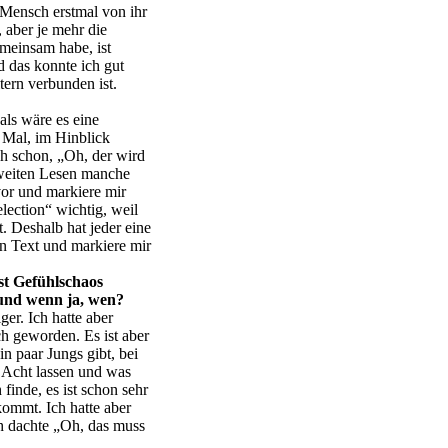
e Mensch erstmal von ihr
 aber je mehr die
emeinsam habe, ist
d das konnte ich gut
tern verbunden ist.
als wäre es eine
s Mal, im Hinblick
h schon, „Oh, der wird
weiten Lesen manche
vor und markiere mir
lection“ wichtig, weil
 Deshalb hat jeder eine
en Text und markiere mir
st Gefühlschaos
 und wenn ja, wen?
r. Ich hatte aber
ch geworden. Es ist aber
n paar Jungs gibt, bei
 Acht lassen und was
finde, es ist schon sehr
ommt. Ich hatte aber
ch dachte „Oh, das muss