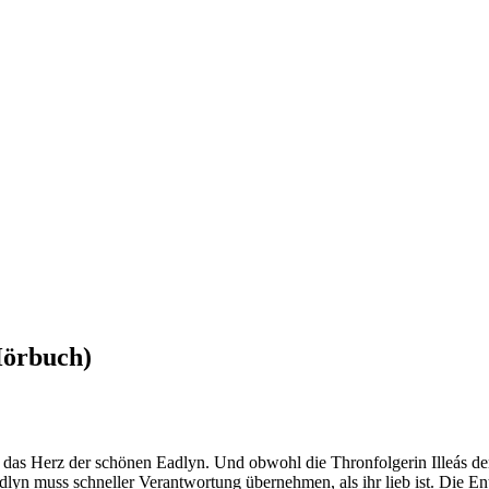
Hörbuch)
as Herz der schönen Eadlyn. Und obwohl die Thronfolgerin Illeás dem
lyn muss schneller Verantwortung übernehmen, als ihr lieb ist. Die Ent