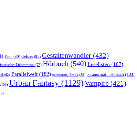
Gestaltenwandler
(432)
4)
Feen
(89)
Geister
(85)
Hörbuch
(540)
Leselisten
(187)
istorischer Liebesroman
(73)
Parallelwelt
(182)
paranormal historisch
(103)
al
(62)
paranormal Erotik
(58)
Urban Fantasy
(1129)
Vampire
(421)
k
(56)
70)