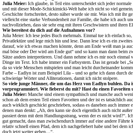
Julia Meier:
Ich glaube, in Teil eins unterscheidet sich jeder normal
und mit dieser Mode-Schickimicki-Welt habe ich nicht so viel gemein,
Geschichte fortschreitet, desto näher wurde sie mir. Was ich mit ihr g
vielleicht eine starke Verbundenheit zur Familie, die habe ich auch un
nachvollziehen, dass sie sehr eng mit ihren Geschwistern und ihren El
Wie bereitest du dich auf die Aufnahmen vor?
Julia Meier: Ich lese jedes Buch mehrmals. Einmal tue ich einfach so, 
Privatlektüre und lege mich hin und lese. Dann lese ich es ein zweite
darauf, wie ich etwas machen könnte, denn am Ende weiß man ja auc
mal böse oder Der wird am Ende gut“ und so kann man dann beim z
Sätze anders interpretieren. Und dann nehme ich es mir noch einmal 
Dinge im Text. Ich habe immer ein Farbsystem. Das ist gerade bei „Se
da so viele Menschen mitspielen und man leicht durcheinander kommt.
Farbe – Eadlyn ist zum Beispiel Lila – und so gehe ich dann durch d
schwierige Wörter und Alliterationen, damit ich nicht stolpere.
So viele junge Männer, die um das Herz von Eadlyn buhlen. Da i
vorprogrammiert. Wie fieberst du mit? Hast du einen Favoriten
Julia Meier:
Manche sind einem sympathisch und manche auch wenige
schon ab dem ersten Teil einen Favoriten und der ist es tatsächlich au
auch wirklich geschickt geschrieben, sodass es daneben auch immer ei
denen man denkt: „Ah, den kann sie doch eigentlich auch nicht außer
passiert denn mit dem Handlungsstrang, wenn der es nicht wird?“. Ich 
gut gemacht, dass man zwischendurch immer auf eine andere Fährte k
relativ schnell einen Pfad, dem ich nachgefiebert habe und bei dem i
doch jetzt weiter gehen…“.