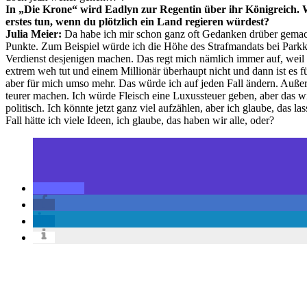
In „Die Krone“ wird Eadlyn zur Regentin über ihr Königreich. 
erstes tun, wenn du plötzlich ein Land regieren würdest?
Julia Meier:
Da habe ich mir schon ganz oft Gedanken drüber gemach
Punkte. Zum Beispiel würde ich die Höhe des Strafmandats bei Par
Verdienst desjenigen machen. Das regt mich nämlich immer auf, wei
extrem weh tut und einem Millionär überhaupt nicht und dann ist es fü
aber für mich umso mehr. Das würde ich auf jeden Fall ändern. Auße
teurer machen. Ich würde Fleisch eine Luxussteuer geben, aber das wir
politisch. Ich könnte jetzt ganz viel aufzählen, aber ich glaube, das l
Fall hätte ich viele Ideen, ich glaube, das haben wir alle, oder?