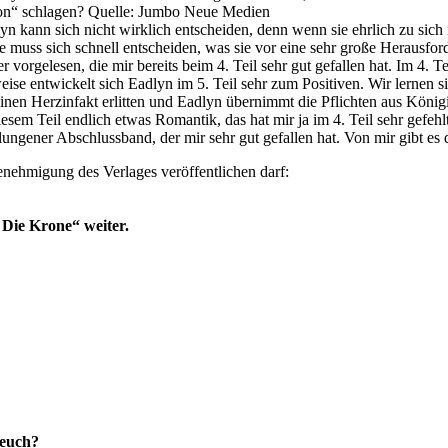
ion“ schlagen? Quelle: Jumbo Neue Medien
kann sich nicht wirklich entscheiden, denn wenn sie ehrlich zu sich ist
e muss sich schnell entscheiden, was sie vor eine sehr große Herausford
ier vorgelesen, die mir bereits beim 4. Teil sehr gut gefallen hat. Im 4
eise entwickelt sich Eadlyn im 5. Teil sehr zum Positiven. Wir lernen s
einen Herzinfakt erlitten und Eadlyn übernimmt die Pflichten aus König
sem Teil endlich etwas Romantik, das hat mir ja im 4. Teil sehr gefehlt
ener Abschlussband, der mir sehr gut gefallen hat. Von mir gibt es die voll
Genehmigung des Verlages veröffentlichen darf:
 Die Krone“ weiter.
 euch?