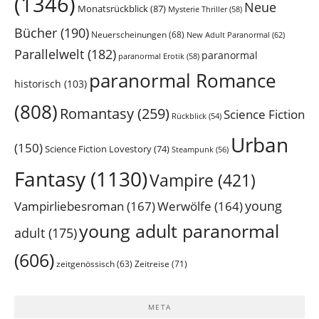
(1346)
Neue
Monatsrückblick
(87)
Mysterie Thriller
(58)
Bücher
(190)
Neuerscheinungen
(68)
New Adult Paranormal
(62)
Parallelwelt
(182)
paranormal
paranormal Erotik
(58)
paranormal Romance
historisch
(103)
(808)
Romantasy
(259)
Science Fiction
Rückblick
(54)
Urban
(150)
Science Fiction Lovestory
(74)
Steampunk
(56)
Fantasy
(1130)
Vampire
(421)
young
Vampirliebesroman
(167)
Werwölfe
(164)
young adult paranormal
adult
(175)
(606)
Zeitreise
(71)
zeitgenössisch
(63)
META