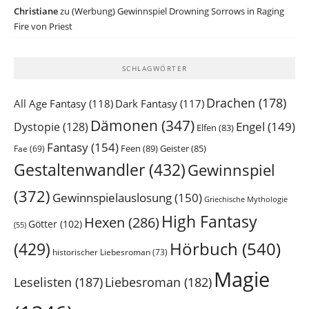
Christiane
zu
(Werbung) Gewinnspiel Drowning Sorrows in Raging
Fire von Priest
SCHLAGWÖRTER
Drachen
(178)
All Age Fantasy
(118)
Dark Fantasy
(117)
Dämonen
(347)
Engel
(149)
Dystopie
(128)
Elfen
(83)
Fantasy
(154)
Feen
(89)
Geister
(85)
Fae
(69)
Gestaltenwandler
(432)
Gewinnspiel
(372)
Gewinnspielauslosung
(150)
Griechische Mythologie
High Fantasy
Hexen
(286)
Götter
(102)
(55)
Hörbuch
(540)
(429)
historischer Liebesroman
(73)
Magie
Leselisten
(187)
Liebesroman
(182)