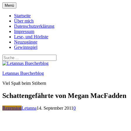
Zum
Menü
Inhalt
springen
Startseite
Über mich
Datenschutzerklärung
Impressum
Lese- und Hörliste
Neuzugänge
Gewinnspiel
Letannas Buecherblog
Viel Spaß beim Stöbern
Schattengefährte von Megan MacFadden
Rezension
Letanna
14. September 2011
0