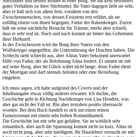
Stiefmutter und dessen Bruder in einer Burg. Sie hat kein besonders
gutes Verhältnis zu ihrer Stiefmutter. Ihr Vater dagegen liebt sie sehr,
aber er hält sich von allem fern, vorallem von den
Zwischenmenschen, von dessen Exsiztens erst erfährt, als sie
zufällig einem von ihnen begegnet, Fadur der Rabenkrieger. Zuerst
hält sie seine nächtliche Besuche für Träume, merkt aber schnell,
dass er sehr real ist. Nach und nach kommt sie hinter das Geheimnis
ihrer Herkunft.
In der Zwischenzeit wird die Burg ihres Vaters von den
Wolfskrieger angegriffen, die Unterstützung der Drachen haben. Die
Schlecht sieht schlecht aus, aber Alinas Vater bekommt unerwartet
Hilfe von Fadur, der als Belohnung Alina fordert. Er nimmt sie mit
auf seine Burg, aber ihr Glück währt nicht lange, denn Fadur dient
der Morrigan und darf niemals heiraten oder eine Beziehung
eingehen.
Ich muss sagen, ich habe aufgrund des Covers und der
Inhaltsangabe etwas völlig anderes erwartet. Ich dachte, die
Geschichte geht in Richtung Nachtkrieger von Lisa Hendrix, was
aber gar nicht der Fall ist. Bin aber trotzdem positiv überrascht
worden. Bei dem Buch handelt es sich um einen reinen
Fantasyroman mit einem sehr hohen Romantikanteil.
Die Geschichte hat mir sehr gut gefallen. Sie ist wirklich sehr
romantisch, aber auch die Spannung kommt nicht zu kurz. Alina ist
noch recht jung, aber sehr intelligent. Ihr Hauslehrer versucht sie mit