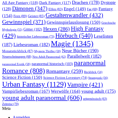
Drachen
(178)
All Age Fantasy
(118)
Dystopie
Dark Fantasy
(117)
Dämonen
(347)
Engel
(149)
Fantasy
(128)
Elfen
(83)
Fae
(69)
Gestaltenwandler
(432)
(154)
Feen
(89)
Geister
(85)
Gewinnspiel
(371)
Gewinnspielauslosung
(150)
Griechische
High Fantasy
Hexen
(286)
Götter
(102)
Mythologie
(55)
Hörbuch
(540)
(429)
Leselisten
historischer Liebesroman
(73)
Magie
(1345)
(187)
Liebesroman
(182)
Neue Bücher
(190)
Monatsrückblick
(87)
Mysterie Thriller
(58)
Parallelwelt
(182)
Neuerscheinungen
(68)
New Adult Paranormal
(62)
paranormal
paranormal historisch
(103)
paranormal Erotik
(58)
Romance
(808)
Romantasy
(259)
Rückblick
(54)
Science Fiction
(150)
Science Fiction Lovestory
(74)
Steampunk
(56)
Urban Fantasy
(1129)
Vampire
(421)
young adult
(175)
Vampirliebesroman
(167)
Werwölfe
(164)
young adult paranormal
(606)
zeitgenössisch
(63)
Zeitreise
(70)
Meta
Anmelden