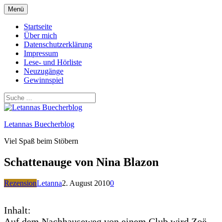
Zum
Menü
Inhalt
springen
Startseite
Über mich
Datenschutzerklärung
Impressum
Lese- und Hörliste
Neuzugänge
Gewinnspiel
Letannas Buecherblog
Viel Spaß beim Stöbern
Schattenauge von Nina Blazon
Rezension
Letanna
2. August 2010
0
Inhalt:
Auf dem Nachhauseweg von einem Club wird Zoë