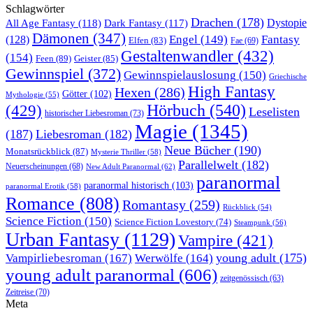
Schlagwörter
Drachen
(178)
All Age Fantasy
(118)
Dystopie
Dark Fantasy
(117)
Dämonen
(347)
Engel
(149)
Fantasy
(128)
Elfen
(83)
Fae
(69)
Gestaltenwandler
(432)
(154)
Feen
(89)
Geister
(85)
Gewinnspiel
(372)
Gewinnspielauslosung
(150)
Griechische
High Fantasy
Hexen
(286)
Götter
(102)
Mythologie
(55)
Hörbuch
(540)
(429)
Leselisten
historischer Liebesroman
(73)
Magie
(1345)
(187)
Liebesroman
(182)
Neue Bücher
(190)
Monatsrückblick
(87)
Mysterie Thriller
(58)
Parallelwelt
(182)
Neuerscheinungen
(68)
New Adult Paranormal
(62)
paranormal
paranormal historisch
(103)
paranormal Erotik
(58)
Romance
(808)
Romantasy
(259)
Rückblick
(54)
Science Fiction
(150)
Science Fiction Lovestory
(74)
Steampunk
(56)
Urban Fantasy
(1129)
Vampire
(421)
young adult
(175)
Vampirliebesroman
(167)
Werwölfe
(164)
young adult paranormal
(606)
zeitgenössisch
(63)
Zeitreise
(70)
Meta