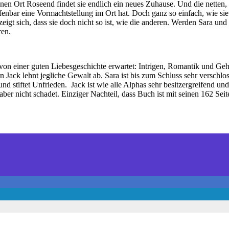
legenen Ort Roseend findet sie endlich ein neues Zuhause. Und die ne
 offenbar eine Vormachtstellung im Ort hat. Doch ganz so einfach, wie si
 zeigt sich, dass sie doch nicht so ist, wie die anderen. Werden Sara 
ren.
on einer guten Liebesgeschichte erwartet: Intrigen, Romantik und Gehei
 Jack lehnt jegliche Gewalt ab. Sara ist bis zum Schluss sehr verschlo
tiftet Unfrieden. Jack ist wie alle Alphas sehr besitzergreifend und ei
ber nicht schadet. Einziger Nachteil, dass Buch ist mit seinen 162 Sei