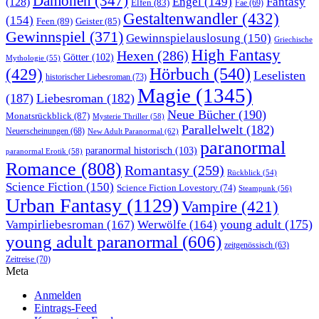
Dämonen
(347)
Engel
(149)
Fantasy
(128)
Elfen
(83)
Fae
(69)
Gestaltenwandler
(432)
(154)
Feen
(89)
Geister
(85)
Gewinnspiel
(371)
Gewinnspielauslosung
(150)
Griechische
High Fantasy
Hexen
(286)
Götter
(102)
Mythologie
(55)
Hörbuch
(540)
(429)
Leselisten
historischer Liebesroman
(73)
Magie
(1345)
(187)
Liebesroman
(182)
Neue Bücher
(190)
Monatsrückblick
(87)
Mysterie Thriller
(58)
Parallelwelt
(182)
Neuerscheinungen
(68)
New Adult Paranormal
(62)
paranormal
paranormal historisch
(103)
paranormal Erotik
(58)
Romance
(808)
Romantasy
(259)
Rückblick
(54)
Science Fiction
(150)
Science Fiction Lovestory
(74)
Steampunk
(56)
Urban Fantasy
(1129)
Vampire
(421)
young adult
(175)
Vampirliebesroman
(167)
Werwölfe
(164)
young adult paranormal
(606)
zeitgenössisch
(63)
Zeitreise
(70)
Meta
Anmelden
Eintrags-Feed