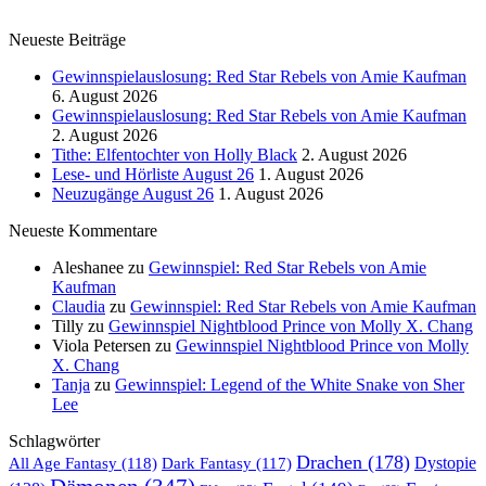
Neueste Beiträge
Gewinnspielauslosung: Red Star Rebels von Amie Kaufman
6. August 2026
Gewinnspielauslosung: Red Star Rebels von Amie Kaufman
2. August 2026
Tithe: Elfentochter von Holly Black
2. August 2026
Lese- und Hörliste August 26
1. August 2026
Neuzugänge August 26
1. August 2026
Neueste Kommentare
Aleshanee
zu
Gewinnspiel: Red Star Rebels von Amie
Kaufman
Claudia
zu
Gewinnspiel: Red Star Rebels von Amie Kaufman
Tilly
zu
Gewinnspiel Nightblood Prince von Molly X. Chang
Viola Petersen
zu
Gewinnspiel Nightblood Prince von Molly
X. Chang
Tanja
zu
Gewinnspiel: Legend of the White Snake von Sher
Lee
Schlagwörter
Drachen
(178)
All Age Fantasy
(118)
Dystopie
Dark Fantasy
(117)