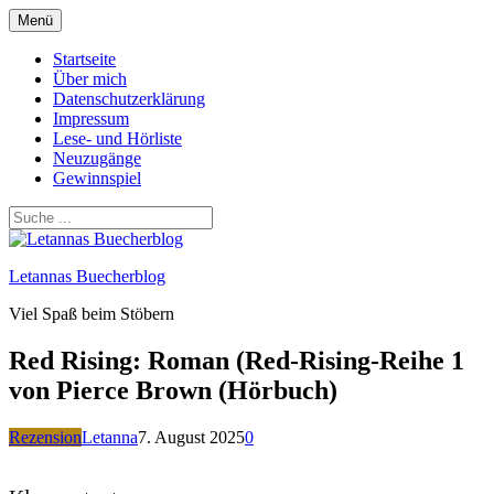
Zum
Menü
Inhalt
springen
Startseite
Über mich
Datenschutzerklärung
Impressum
Lese- und Hörliste
Neuzugänge
Gewinnspiel
Letannas Buecherblog
Viel Spaß beim Stöbern
Red Rising: Roman (Red-Rising-Reihe 1
von Pierce Brown (Hörbuch)
Rezension
Letanna
7. August 2025
0