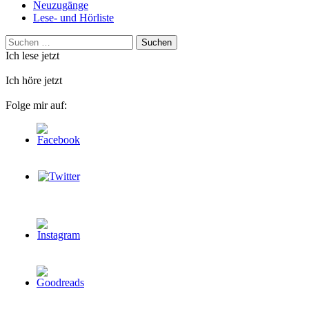
Neuzugänge
Lese- und Hörliste
Suchen
nach:
Ich lese jetzt
Ich höre jetzt
Folge mir auf: