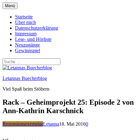
Zum
Menü
Inhalt
springen
Startseite
Über mich
Datenschutzerklärung
Impressum
Lese- und Hörliste
Neuzugänge
Gewinnspiel
Letannas Buecherblog
Viel Spaß beim Stöbern
Rack – Geheimprojekt 25: Episode 2 von
Ann-Kathrin Karschnick
Rezensionsexemplar
Letanna
18. Mai 2016
0