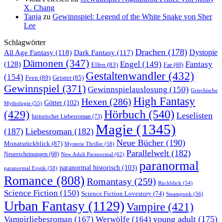
X. Chang
Tanja
zu
Gewinnspiel: Legend of the White Snake von Sher
Lee
Schlagwörter
Drachen
(178)
All Age Fantasy
(118)
Dystopie
Dark Fantasy
(117)
Dämonen
(347)
Engel
(149)
Fantasy
(128)
Elfen
(83)
Fae
(69)
Gestaltenwandler
(432)
(154)
Feen
(89)
Geister
(85)
Gewinnspiel
(371)
Gewinnspielauslosung
(150)
Griechische
High Fantasy
Hexen
(286)
Götter
(102)
Mythologie
(55)
Hörbuch
(540)
(429)
Leselisten
historischer Liebesroman
(73)
Magie
(1345)
(187)
Liebesroman
(182)
Neue Bücher
(190)
Monatsrückblick
(87)
Mysterie Thriller
(58)
Parallelwelt
(182)
Neuerscheinungen
(68)
New Adult Paranormal
(62)
paranormal
paranormal historisch
(103)
paranormal Erotik
(58)
Romance
(808)
Romantasy
(259)
Rückblick
(54)
Science Fiction
(150)
Science Fiction Lovestory
(74)
Steampunk
(56)
Urban Fantasy
(1129)
Vampire
(421)
young adult
(175)
Vampirliebesroman
(167)
Werwölfe
(164)