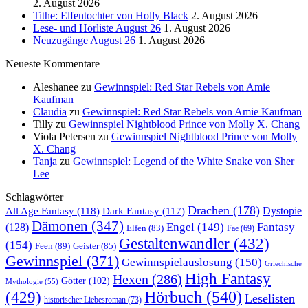
2. August 2026
Tithe: Elfentochter von Holly Black
2. August 2026
Lese- und Hörliste August 26
1. August 2026
Neuzugänge August 26
1. August 2026
Neueste Kommentare
Aleshanee
zu
Gewinnspiel: Red Star Rebels von Amie
Kaufman
Claudia
zu
Gewinnspiel: Red Star Rebels von Amie Kaufman
Tilly
zu
Gewinnspiel Nightblood Prince von Molly X. Chang
Viola Petersen
zu
Gewinnspiel Nightblood Prince von Molly
X. Chang
Tanja
zu
Gewinnspiel: Legend of the White Snake von Sher
Lee
Schlagwörter
Drachen
(178)
All Age Fantasy
(118)
Dystopie
Dark Fantasy
(117)
Dämonen
(347)
Engel
(149)
Fantasy
(128)
Elfen
(83)
Fae
(69)
Gestaltenwandler
(432)
(154)
Feen
(89)
Geister
(85)
Gewinnspiel
(371)
Gewinnspielauslosung
(150)
Griechische
High Fantasy
Hexen
(286)
Götter
(102)
Mythologie
(55)
Hörbuch
(540)
(429)
Leselisten
historischer Liebesroman
(73)