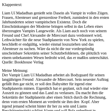
Klappentext:
Liam Uí Madadhan genießt sein Dasein als Vampir in vollen Zügen.
Frauen, Abenteuer und grenzenlose Freiheit, zumindest in den ersten
Jahrhunderten seiner vampirischen Existenz. Doch die
Einschränkungen der Moderne bringen selbst in das Leben eines
überzeugten Vampirs Langeweile. Als Liam auch noch von seinem
Freund und Chef Alexandre de Mirecourt dazu verdonnert wird,
Leibwächter für die neue Stadtplanerin von New York zu spielen,
beschließt er endgültig, wieder einmal loszuziehen und das
Abenteuer zu suchen. Wäre da nicht die nur vordergründig
unscheinbare Sekretärin seiner Schutzbefohlenen, die plötzlich von
einem unbekannten Wesen bedroht wird, das er maßlos unterschätzt.
Quelle: Bookhouse Verlag
Meine Meinung:
Der Vampir Liam Uí Madadhan arbeitet als Bodyguard für seinen
langjährigen Freund Alexandre de Mirecourt. Sein neuester Auftrag
gefällt ihm gar nicht, er soll den Babysitter für irgend eine
Stadtplanerin mimen. Eigentlich hat er geplant, sich mal wieder eine
Auszeit zu gönnen und das Land zu verlassen. Da macht ihm die
Sekretärin der Stadtplanerin aber einen Strich durch die Rechnung,
denn vom ersten Moment an verdreht sie ihm den Kopf. Aber
irgend jemand scheint hinter ihr her zu sein und Liams
Beschützerinstinkt schlägt Alarm und will Pola unbedingt in