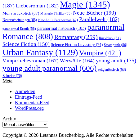
Magie
(1345)
(187)
Liebesroman
(182)
Neue Bücher
(190)
Monatsrückblick
(87)
Mysterie Thriller
(58)
Parallelwelt
(182)
Neuerscheinungen
(68)
New Adult Paranormal
(62)
paranormal
paranormal historisch
(103)
paranormal Erotik
(58)
Romance
(808)
Romantasy
(259)
Rückblick
(54)
Science Fiction
(150)
Science Fiction Lovestory
(74)
Steampunk
(56)
Urban Fantasy
(1129)
Vampire
(421)
young adult
(175)
Vampirliebesroman
(167)
Werwölfe
(164)
young adult paranormal
(606)
zeitgenössisch
(63)
Zeitreise
(70)
Meta
Anmelden
Eintrags-Feed
Kommentar-Feed
WordPress.org
Archiv
Archiv
Copyright © 2026 Letannas Buecherblog. Alle Rechte vorbehalten.