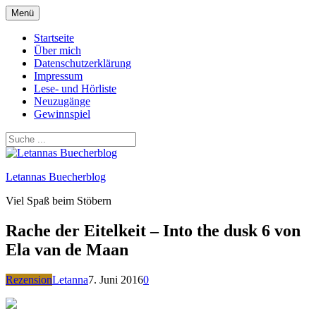
Zum
Menü
Inhalt
springen
Startseite
Über mich
Datenschutzerklärung
Impressum
Lese- und Hörliste
Neuzugänge
Gewinnspiel
Letannas Buecherblog
Viel Spaß beim Stöbern
Rache der Eitelkeit – Into the dusk 6 von
Ela van de Maan
Rezension
Letanna
7. Juni 2016
0