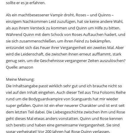
sollte er es je erfahren.
Als ein machtbesessener Vampir droht, Roses – und Quinns –
einzigem Nachkommen Leid zuzufügen, hat sie keine andere Wahl,
als aus ihrem Versteck zu kommen und Quinn um Hilfe zu bitten.
Während Quinn mit dem Schock von Roses Auftauchen hadert, und
sie sich zusammenschließen, um ihren Feind zu bekämpfen,
entzündet sich das Feuer ihrer Vergangenheit ein zweites Mal. Aber
wird die Leidenschaft, die zwischen ihnen erneut aufflammt, stark
genug sein, um die Geschehnisse vergangener Zeiten auszulöschen?
Quelle: amazon
Meine Meinung:
Die Inhaltsangabe passt wirklich sehr gut und ich brauche nicht so
viel auf den Inhalt eingehen. Auch dieser Teil aus Tina Folsoms Reihe
rund um die Bodyguardvampire von Scanguards hat mir wieder
super gefallen. Quinn ist ein eher neuerer Charakter und ist erst seit
dem letzten Teil dabei. Die Liebesgeschichte zwischen ihm und Rose
geht dieses Mal etwas anders vonstatten. Quinn und Rose kennen
sich bereits und haben eine gemeinsame Vergangenheit. Sie sind
sogar verheiratet! Vor 200 Jahren hat Rose Quinn verlassen,