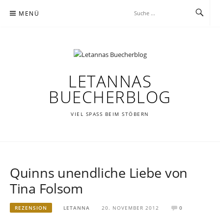
Zum
MENÜ
Inhalt
springen
LETANNAS
BUECHERBLOG
VIEL SPASS BEIM STÖBERN
Quinns unendliche Liebe von
Tina Folsom
REZENSION
LETANNA
20. NOVEMBER 2012
0