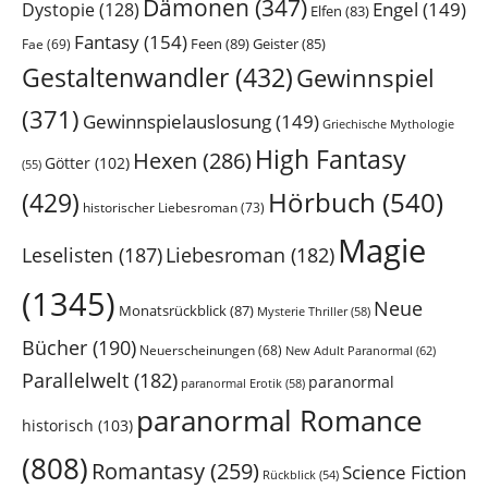
Dämonen
(347)
Engel
(149)
Dystopie
(128)
Elfen
(83)
Fantasy
(154)
Feen
(89)
Geister
(85)
Fae
(69)
Gestaltenwandler
(432)
Gewinnspiel
(371)
Gewinnspielauslosung
(149)
Griechische Mythologie
High Fantasy
Hexen
(286)
Götter
(102)
(55)
Hörbuch
(540)
(429)
historischer Liebesroman
(73)
Magie
Leselisten
(187)
Liebesroman
(182)
(1345)
Neue
Monatsrückblick
(87)
Mysterie Thriller
(58)
Bücher
(190)
Neuerscheinungen
(68)
New Adult Paranormal
(62)
Parallelwelt
(182)
paranormal
paranormal Erotik
(58)
paranormal Romance
historisch
(103)
(808)
Romantasy
(259)
Science Fiction
Rückblick
(54)