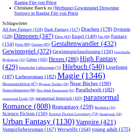
Raging Fire von Priest
Christiane Baeck
zu
(Werbung) Gewinnspiel Drowning
Sorrows in Raging Fire von Priest
Schlagwörter
Drachen
(178)
All Age Fantasy
(118)
Dystopie
Dark Fantasy
(117)
Dämonen
(347)
Engel
(149)
Fantasy
(128)
Elfen
(83)
Fae
(69)
Gestaltenwandler
(432)
(154)
Feen
(89)
Geister
(85)
Gewinnspiel
(372)
Gewinnspielauslosung
(150)
Griechische
High Fantasy
Hexen
(286)
Götter
(102)
Mythologie
(55)
Hörbuch
(540)
(429)
Leselisten
historischer Liebesroman
(73)
Magie
(1346)
(187)
Liebesroman
(182)
Neue Bücher
(190)
Monatsrückblick
(87)
Mysterie Thriller
(58)
Parallelwelt
(182)
Neuerscheinungen
(68)
New Adult Paranormal
(62)
paranormal
paranormal historisch
(103)
paranormal Erotik
(58)
Romance
(808)
Romantasy
(259)
Rückblick
(54)
Science Fiction
(150)
Science Fiction Lovestory
(74)
Steampunk
(56)
Urban Fantasy
(1130)
Vampire
(421)
young adult
(175)
Vampirliebesroman
(167)
Werwölfe
(164)