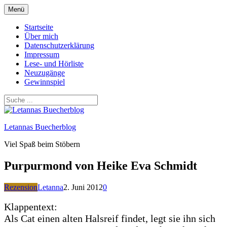
Zum
Menü
Inhalt
springen
Startseite
Über mich
Datenschutzerklärung
Impressum
Lese- und Hörliste
Neuzugänge
Gewinnspiel
Letannas Buecherblog
Viel Spaß beim Stöbern
Purpurmond von Heike Eva Schmidt
Rezension
Letanna
2. Juni 2012
0
Klappentext:
Als Cat einen alten Halsreif findet, legt sie ihn sich