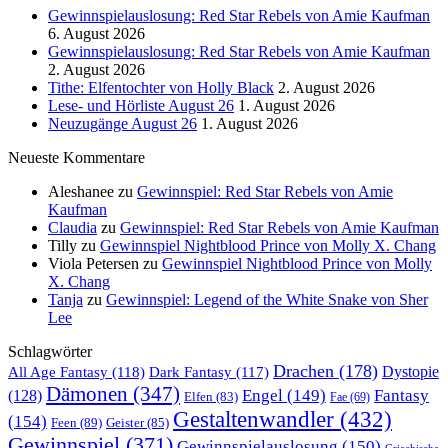
Gewinnspielauslosung: Red Star Rebels von Amie Kaufman
6. August 2026
Gewinnspielauslosung: Red Star Rebels von Amie Kaufman
2. August 2026
Tithe: Elfentochter von Holly Black
2. August 2026
Lese- und Hörliste August 26
1. August 2026
Neuzugänge August 26
1. August 2026
Neueste Kommentare
Aleshanee
zu
Gewinnspiel: Red Star Rebels von Amie
Kaufman
Claudia
zu
Gewinnspiel: Red Star Rebels von Amie Kaufman
Tilly
zu
Gewinnspiel Nightblood Prince von Molly X. Chang
Viola Petersen
zu
Gewinnspiel Nightblood Prince von Molly
X. Chang
Tanja
zu
Gewinnspiel: Legend of the White Snake von Sher
Lee
Schlagwörter
Drachen
(178)
All Age Fantasy
(118)
Dystopie
Dark Fantasy
(117)
Dämonen
(347)
Engel
(149)
Fantasy
(128)
Elfen
(83)
Fae
(69)
Gestaltenwandler
(432)
(154)
Feen
(89)
Geister
(85)
Gewinnspiel
(371)
Gewinnspielauslosung
(150)