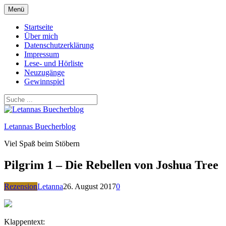
Zum
Menü
Inhalt
springen
Startseite
Über mich
Datenschutzerklärung
Impressum
Lese- und Hörliste
Neuzugänge
Gewinnspiel
Letannas Buecherblog
Viel Spaß beim Stöbern
Pilgrim 1 – Die Rebellen von Joshua Tree
Rezension
Letanna
26. August 2017
0
Klappentext: