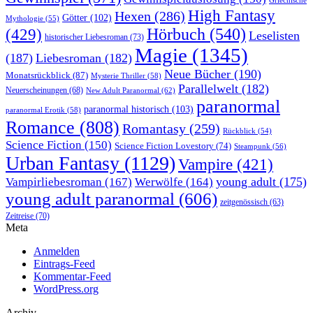
Griechische
High Fantasy
Hexen
(286)
Götter
(102)
Mythologie
(55)
Hörbuch
(540)
(429)
Leselisten
historischer Liebesroman
(73)
Magie
(1345)
(187)
Liebesroman
(182)
Neue Bücher
(190)
Monatsrückblick
(87)
Mysterie Thriller
(58)
Parallelwelt
(182)
Neuerscheinungen
(68)
New Adult Paranormal
(62)
paranormal
paranormal historisch
(103)
paranormal Erotik
(58)
Romance
(808)
Romantasy
(259)
Rückblick
(54)
Science Fiction
(150)
Science Fiction Lovestory
(74)
Steampunk
(56)
Urban Fantasy
(1129)
Vampire
(421)
young adult
(175)
Vampirliebesroman
(167)
Werwölfe
(164)
young adult paranormal
(606)
zeitgenössisch
(63)
Zeitreise
(70)
Meta
Anmelden
Eintrags-Feed
Kommentar-Feed
WordPress.org
Archiv