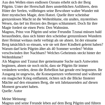
Aus den Wellen eines endlosen Ozeans erhebt sich der Berg
Pilgrim. Unter der Herrschaft ihres unsterblichen Anführers, dem
Hüter der Seelen, vollbringen seine Bewohner wahre Wunder mit
ihrer mystischen Magie, dem Hatori. Quelle ihrer scheinbar
grenzenlosen Macht ist die Weltenblume, ein uraltes, mysteriöses
Wesen, das tief im Herzen des Berges schlummert. Doch für ihre
Magie fordert sie einen Preis: Den Wahnsinn.
Magnus, Prinz von Pilgrim und seine Freundin Tzunai müssen bald
herausfinden, dass sich hinter den scheinbar grenzenlosen Wundern
ihrer Heimat weitaus mehr verbirgt als sie ahnen. Ist der einsame
Berg tatsächlich so einsam, wie sie seit ihrer Kindheit gelernt haben?
Warum darf kein Pilgrim älter als 40 Sommer werden? Wohin
verschwinden ihre Nachbarn? Welches Geheimnis steckt hinter der
Weltenblume?
Als Magnus und Tzunai ihre gemeinsame Suche nach Antworten
beginnen, ahnen sie noch nicht, dass sie Pilgrim für immer
verändern werden, denn die Rebellion hat gerade erst begonnen. Ihr
Ausgang ist ungewiss, die Konsequenzen verheerend und während
ein magischer Krieg entflammt, richten sich die Blicke finsterer
Mächte auf den einsamen Berg, die seit Jahrtausenden auf diesen
Moment gewartet haben.
Quelle: Autor
Meine Meinung:
Magnus und seine Freunde leben auf dem Berg Pilgrim und führen