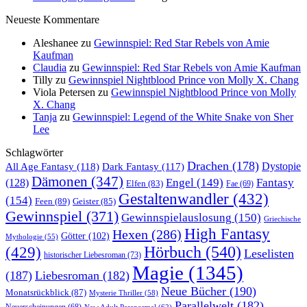
Neueste Kommentare
Aleshanee
zu
Gewinnspiel: Red Star Rebels von Amie
Kaufman
Claudia
zu
Gewinnspiel: Red Star Rebels von Amie Kaufman
Tilly
zu
Gewinnspiel Nightblood Prince von Molly X. Chang
Viola Petersen
zu
Gewinnspiel Nightblood Prince von Molly
X. Chang
Tanja
zu
Gewinnspiel: Legend of the White Snake von Sher
Lee
Schlagwörter
Drachen
(178)
All Age Fantasy
(118)
Dystopie
Dark Fantasy
(117)
Dämonen
(347)
Engel
(149)
Fantasy
(128)
Elfen
(83)
Fae
(69)
Gestaltenwandler
(432)
(154)
Feen
(89)
Geister
(85)
Gewinnspiel
(371)
Gewinnspielauslosung
(150)
Griechische
High Fantasy
Hexen
(286)
Götter
(102)
Mythologie
(55)
Hörbuch
(540)
(429)
Leselisten
historischer Liebesroman
(73)
Magie
(1345)
(187)
Liebesroman
(182)
Neue Bücher
(190)
Monatsrückblick
(87)
Mysterie Thriller
(58)
Parallelwelt
(182)