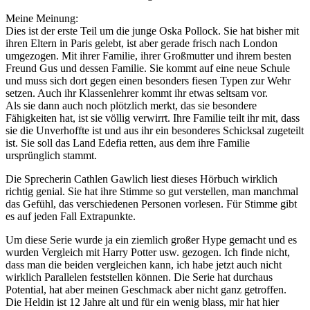
Meine Meinung:
Dies ist der erste Teil um die junge Oska Pollock. Sie hat bisher mit
ihren Eltern in Paris gelebt, ist aber gerade frisch nach London
umgezogen. Mit ihrer Familie, ihrer Großmutter und ihrem besten
Freund Gus und dessen Familie. Sie kommt auf eine neue Schule
und muss sich dort gegen einen besonders fiesen Typen zur Wehr
setzen. Auch ihr Klassenlehrer kommt ihr etwas seltsam vor.
Als sie dann auch noch plötzlich merkt, das sie besondere
Fähigkeiten hat, ist sie völlig verwirrt. Ihre Familie teilt ihr mit, dass
sie die Unverhoffte ist und aus ihr ein besonderes Schicksal zugeteilt
ist. Sie soll das Land Edefia retten, aus dem ihre Familie
ursprünglich stammt.
Die Sprecherin Cathlen Gawlich liest dieses Hörbuch wirklich
richtig genial. Sie hat ihre Stimme so gut verstellen, man manchmal
das Gefühl, das verschiedenen Personen vorlesen. Für Stimme gibt
es auf jeden Fall Extrapunkte.
Um diese Serie wurde ja ein ziemlich großer Hype gemacht und es
wurden Vergleich mit Harry Potter usw. gezogen. Ich finde nicht,
dass man die beiden vergleichen kann, ich habe jetzt auch nicht
wirklich Parallelen feststellen können. Die Serie hat durchaus
Potential, hat aber meinen Geschmack aber nicht ganz getroffen.
Die Heldin ist 12 Jahre alt und für ein wenig blass, mir hat hier