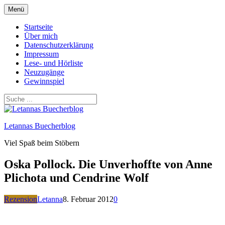
Zum
Menü
Inhalt
springen
Startseite
Über mich
Datenschutzerklärung
Impressum
Lese- und Hörliste
Neuzugänge
Gewinnspiel
Letannas Buecherblog
Viel Spaß beim Stöbern
Oska Pollock. Die Unverhoffte von Anne
Plichota und Cendrine Wolf
Rezension
Letanna
8. Februar 2012
0