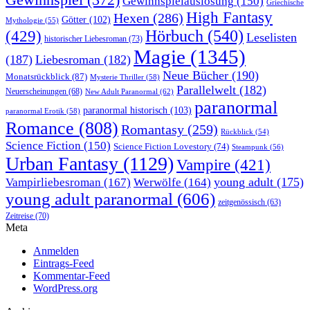
Gewinnspiel
(372)
Gewinnspielauslosung
(150)
Griechische
High Fantasy
Hexen
(286)
Götter
(102)
Mythologie
(55)
Hörbuch
(540)
(429)
Leselisten
historischer Liebesroman
(73)
Magie
(1345)
(187)
Liebesroman
(182)
Neue Bücher
(190)
Monatsrückblick
(87)
Mysterie Thriller
(58)
Parallelwelt
(182)
Neuerscheinungen
(68)
New Adult Paranormal
(62)
paranormal
paranormal historisch
(103)
paranormal Erotik
(58)
Romance
(808)
Romantasy
(259)
Rückblick
(54)
Science Fiction
(150)
Science Fiction Lovestory
(74)
Steampunk
(56)
Urban Fantasy
(1129)
Vampire
(421)
young adult
(175)
Vampirliebesroman
(167)
Werwölfe
(164)
young adult paranormal
(606)
zeitgenössisch
(63)
Zeitreise
(70)
Meta
Anmelden
Eintrags-Feed
Kommentar-Feed
WordPress.org