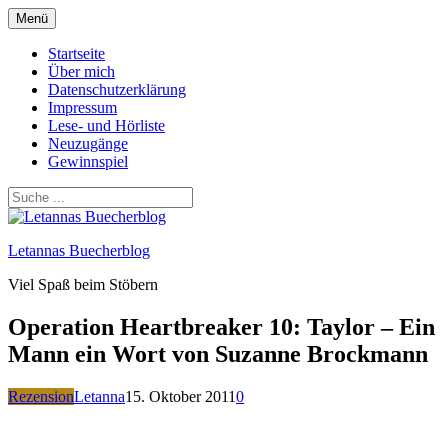
Zum
Menü
Inhalt
springen
Startseite
Über mich
Datenschutzerklärung
Impressum
Lese- und Hörliste
Neuzugänge
Gewinnspiel
Letannas Buecherblog
Viel Spaß beim Stöbern
Operation Heartbreaker 10: Taylor – Ein
Mann ein Wort von Suzanne Brockmann
Rezension
Letanna
15. Oktober 2011
0