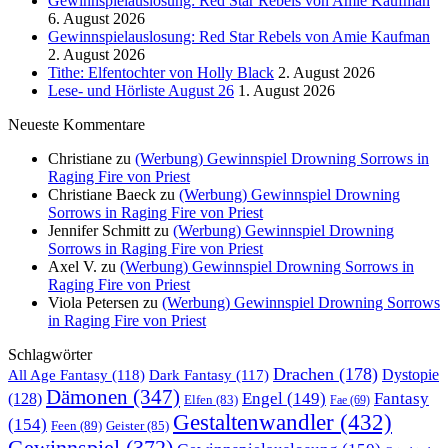
Gewinnspielauslosung: Red Star Rebels von Amie Kaufman
6. August 2026
Gewinnspielauslosung: Red Star Rebels von Amie Kaufman
2. August 2026
Tithe: Elfentochter von Holly Black
2. August 2026
Lese- und Hörliste August 26
1. August 2026
Neueste Kommentare
Christiane
zu
(Werbung) Gewinnspiel Drowning Sorrows in
Raging Fire von Priest
Christiane Baeck
zu
(Werbung) Gewinnspiel Drowning
Sorrows in Raging Fire von Priest
Jennifer Schmitt
zu
(Werbung) Gewinnspiel Drowning
Sorrows in Raging Fire von Priest
Axel V.
zu
(Werbung) Gewinnspiel Drowning Sorrows in
Raging Fire von Priest
Viola Petersen
zu
(Werbung) Gewinnspiel Drowning Sorrows
in Raging Fire von Priest
Schlagwörter
Drachen
(178)
All Age Fantasy
(118)
Dystopie
Dark Fantasy
(117)
Dämonen
(347)
Engel
(149)
Fantasy
(128)
Elfen
(83)
Fae
(69)
Gestaltenwandler
(432)
(154)
Feen
(89)
Geister
(85)