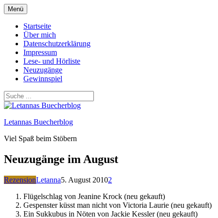
Zum
Menü
Inhalt
springen
Startseite
Über mich
Datenschutzerklärung
Impressum
Lese- und Hörliste
Neuzugänge
Gewinnspiel
Letannas Buecherblog
Viel Spaß beim Stöbern
Neuzugänge im August
Rezension
Letanna
5. August 2010
2
Flügelschlag von Jeanine Krock (neu gekauft)
Gespenster küsst man nicht von Victoria Laurie (neu gekauft)
Ein Sukkubus in Nöten von Jackie Kessler (neu gekauft)