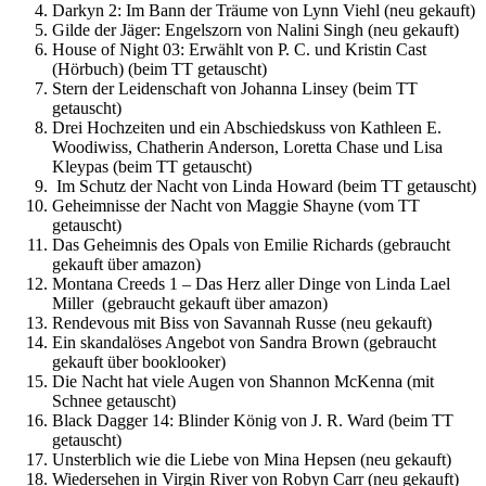
Darkyn 2: Im Bann der Träume von Lynn Viehl (neu gekauft)
Gilde der Jäger: Engelszorn von Nalini Singh (neu gekauft)
House of Night 03: Erwählt von P. C. und Kristin Cast
(Hörbuch) (beim TT getauscht)
Stern der Leidenschaft von Johanna Linsey (beim TT
getauscht)
Drei Hochzeiten und ein Abschiedskuss von Kathleen E.
Woodiwiss, Chatherin Anderson, Loretta Chase und Lisa
Kleypas (beim TT getauscht)
Im Schutz der Nacht von Linda Howard (beim TT getauscht)
Geheimnisse der Nacht von Maggie Shayne (vom TT
getauscht)
Das Geheimnis des Opals von Emilie Richards (gebraucht
gekauft über amazon)
Montana Creeds 1 – Das Herz aller Dinge von Linda Lael
Miller (gebraucht gekauft über amazon)
Rendevous mit Biss von Savannah Russe (neu gekauft)
Ein skandalöses Angebot von Sandra Brown (gebraucht
gekauft über booklooker)
Die Nacht hat viele Augen von Shannon McKenna (mit
Schnee getauscht)
Black Dagger 14: Blinder König von J. R. Ward (beim TT
getauscht)
Unsterblich wie die Liebe von Mina Hepsen (neu gekauft)
Wiedersehen in Virgin River von Robyn Carr (neu gekauft)