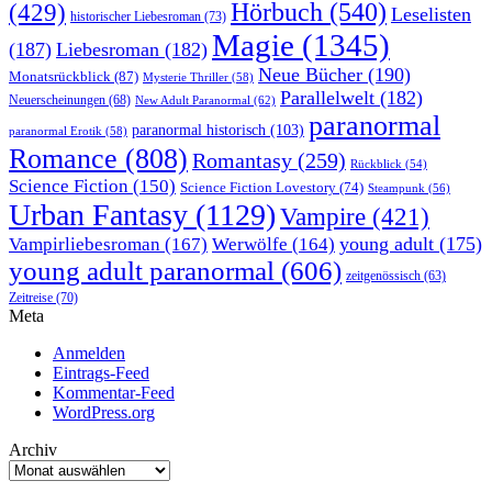
Hörbuch
(540)
(429)
Leselisten
historischer Liebesroman
(73)
Magie
(1345)
(187)
Liebesroman
(182)
Neue Bücher
(190)
Monatsrückblick
(87)
Mysterie Thriller
(58)
Parallelwelt
(182)
Neuerscheinungen
(68)
New Adult Paranormal
(62)
paranormal
paranormal historisch
(103)
paranormal Erotik
(58)
Romance
(808)
Romantasy
(259)
Rückblick
(54)
Science Fiction
(150)
Science Fiction Lovestory
(74)
Steampunk
(56)
Urban Fantasy
(1129)
Vampire
(421)
young adult
(175)
Vampirliebesroman
(167)
Werwölfe
(164)
young adult paranormal
(606)
zeitgenössisch
(63)
Zeitreise
(70)
Meta
Anmelden
Eintrags-Feed
Kommentar-Feed
WordPress.org
Archiv
Archiv