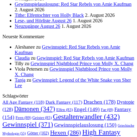
Gewinnspielauslosung: Red Star Rebels von Amie Kaufman
2. August 2026
Tithe: Elfentochter von Holly Black
2. August 2026
Lese- und Hörliste August 26
1. August 2026
Neuzugänge August 26
1. August 2026
Neueste Kommentare
Aleshanee
zu
Gewinnspiel: Red Star Rebels von Amie
Kaufman
Claudia
zu
Gewinnspiel: Red Star Rebels von Amie Kaufman
Tilly
zu
Gewinnspiel Nightblood Prince von Molly X. Chang
Viola Petersen
zu
Gewinnspiel Nightblood Prince von Molly
X. Chang
Tanja
zu
Gewinnspiel: Legend of the White Snake von Sher
Lee
Schlagwörter
Drachen
(178)
All Age Fantasy
(118)
Dystopie
Dark Fantasy
(117)
Dämonen
(347)
Engel
(149)
Fantasy
(128)
Elfen
(83)
Fae
(69)
Gestaltenwandler
(432)
(154)
Feen
(89)
Geister
(85)
Gewinnspiel
(371)
Gewinnspielauslosung
(150)
Griechische
High Fantasy
Hexen
(286)
Götter
(102)
Mythologie
(55)