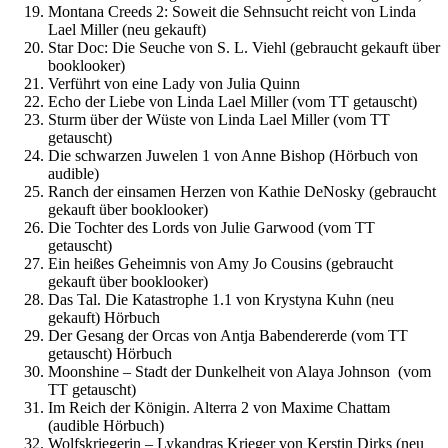
Montana Creeds 2: Soweit die Sehnsucht reicht von Linda
Lael Miller (neu gekauft)
Star Doc: Die Seuche von S. L. Viehl (gebraucht gekauft über
booklooker)
Verführt von eine Lady von Julia Quinn
Echo der Liebe von Linda Lael Miller (vom TT getauscht)
Sturm über der Wüste von Linda Lael Miller (vom TT
getauscht)
Die schwarzen Juwelen 1 von Anne Bishop (Hörbuch von
audible)
Ranch der einsamen Herzen von Kathie DeNosky (gebraucht
gekauft über booklooker)
Die Tochter des Lords von Julie Garwood (vom TT
getauscht)
Ein heißes Geheimnis von Amy Jo Cousins (gebraucht
gekauft über booklooker)
Das Tal. Die Katastrophe 1.1 von Krystyna Kuhn (neu
gekauft) Hörbuch
Der Gesang der Orcas von Antja Babendererde (vom TT
getauscht) Hörbuch
Moonshine – Stadt der Dunkelheit von Alaya Johnson (vom
TT getauscht)
Im Reich der Königin. Alterra 2 von Maxime Chattam
(audible Hörbuch)
Wolfskriegerin – Lykandras Krieger von Kerstin Dirks (neu