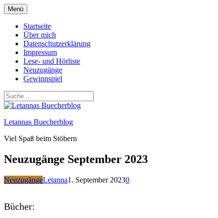
Zum
Menü
Inhalt
springen
Startseite
Über mich
Datenschutzerklärung
Impressum
Lese- und Hörliste
Neuzugänge
Gewinnspiel
Letannas Buecherblog
Viel Spaß beim Stöbern
Neuzugänge September 2023
Neuzugänge
Letanna
1. September 2023
0
Bücher: