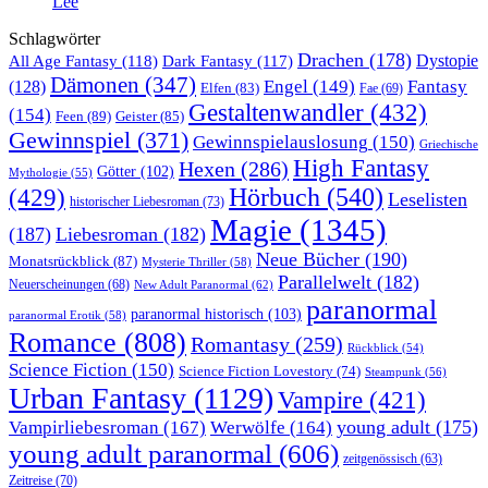
Lee
Schlagwörter
Drachen
(178)
All Age Fantasy
(118)
Dystopie
Dark Fantasy
(117)
Dämonen
(347)
Engel
(149)
Fantasy
(128)
Elfen
(83)
Fae
(69)
Gestaltenwandler
(432)
(154)
Feen
(89)
Geister
(85)
Gewinnspiel
(371)
Gewinnspielauslosung
(150)
Griechische
High Fantasy
Hexen
(286)
Götter
(102)
Mythologie
(55)
Hörbuch
(540)
(429)
Leselisten
historischer Liebesroman
(73)
Magie
(1345)
(187)
Liebesroman
(182)
Neue Bücher
(190)
Monatsrückblick
(87)
Mysterie Thriller
(58)
Parallelwelt
(182)
Neuerscheinungen
(68)
New Adult Paranormal
(62)
paranormal
paranormal historisch
(103)
paranormal Erotik
(58)
Romance
(808)
Romantasy
(259)
Rückblick
(54)
Science Fiction
(150)
Science Fiction Lovestory
(74)
Steampunk
(56)
Urban Fantasy
(1129)
Vampire
(421)
young adult
(175)
Vampirliebesroman
(167)
Werwölfe
(164)
young adult paranormal
(606)
zeitgenössisch
(63)
Zeitreise
(70)