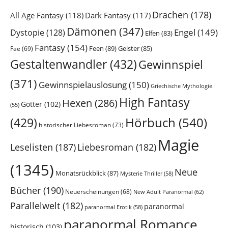
Drachen
(178)
All Age Fantasy
(118)
Dark Fantasy
(117)
Dämonen
(347)
Engel
(149)
Dystopie
(128)
Elfen
(83)
Fantasy
(154)
Feen
(89)
Geister
(85)
Fae
(69)
Gestaltenwandler
(432)
Gewinnspiel
(371)
Gewinnspielauslosung
(150)
Griechische Mythologie
High Fantasy
Hexen
(286)
Götter
(102)
(55)
Hörbuch
(540)
(429)
historischer Liebesroman
(73)
Magie
Leselisten
(187)
Liebesroman
(182)
(1345)
Neue
Monatsrückblick
(87)
Mysterie Thriller
(58)
Bücher
(190)
Neuerscheinungen
(68)
New Adult Paranormal
(62)
Parallelwelt
(182)
paranormal
paranormal Erotik
(58)
paranormal Romance
historisch
(103)