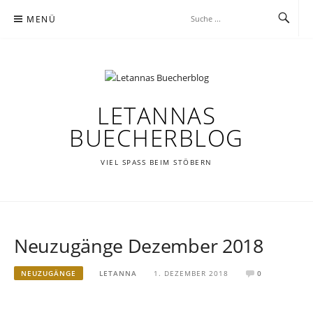
Zum
MENÜ
Inhalt
springen
LETANNAS
BUECHERBLOG
VIEL SPASS BEIM STÖBERN
Neuzugänge Dezember 2018
NEUZUGÄNGE
LETANNA
1. DEZEMBER 2018
0