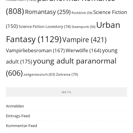
(808)
Romantasy
(259)
Science Fiction
Rückblick
(54)
Urban
(150)
Science Fiction Lovestory
(74)
Steampunk
(56)
Fantasy
(1129)
Vampire
(421)
young
Vampirliebesroman
(167)
Werwölfe
(164)
young adult paranormal
adult
(175)
(606)
Zeitreise
(70)
zeitgenössisch
(63)
META
Anmelden
Eintrags-Feed
Kommentar-Feed