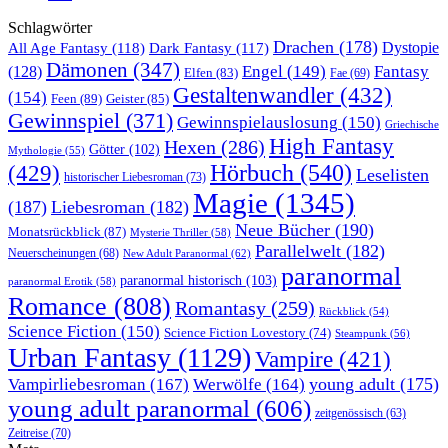
Schlagwörter
Drachen
(178)
All Age Fantasy
(118)
Dystopie
Dark Fantasy
(117)
Dämonen
(347)
Engel
(149)
Fantasy
(128)
Elfen
(83)
Fae
(69)
Gestaltenwandler
(432)
(154)
Feen
(89)
Geister
(85)
Gewinnspiel
(371)
Gewinnspielauslosung
(150)
Griechische
High Fantasy
Hexen
(286)
Götter
(102)
Mythologie
(55)
Hörbuch
(540)
(429)
Leselisten
historischer Liebesroman
(73)
Magie
(1345)
(187)
Liebesroman
(182)
Neue Bücher
(190)
Monatsrückblick
(87)
Mysterie Thriller
(58)
Parallelwelt
(182)
Neuerscheinungen
(68)
New Adult Paranormal
(62)
paranormal
paranormal historisch
(103)
paranormal Erotik
(58)
Romance
(808)
Romantasy
(259)
Rückblick
(54)
Science Fiction
(150)
Science Fiction Lovestory
(74)
Steampunk
(56)
Urban Fantasy
(1129)
Vampire
(421)
young adult
(175)
Vampirliebesroman
(167)
Werwölfe
(164)
young adult paranormal
(606)
zeitgenössisch
(63)
Zeitreise
(70)