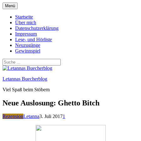
Zum
Menü
Inhalt
springen
Startseite
Über mich
Datenschutzerklärung
Impressum
Lese- und Hörliste
Neuzugänge
Gewinnspiel
Letannas Buecherblog
Viel Spaß beim Stöbern
Neue Auslosung: Ghetto Bitch
Rezension
Letanna
3. Juli 2017
1