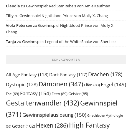
Claudia
zu
Gewinnspiel: Red Star Rebels von Amie Kaufman
Tilly
zu
Gewinnspiel Nightblood Prince von Molly X. Chang
Viola Petersen
zu
Gewinnspiel Nightblood Prince von Molly X.
Chang
Tanja
zu
Gewinnspiel: Legend of the White Snake von Sher Lee
SCHLAGWÖRTER
Drachen
(178)
All Age Fantasy
(118)
Dark Fantasy
(117)
Dämonen
(347)
Engel
(149)
Dystopie
(128)
Elfen
(83)
Fantasy
(154)
Feen
(89)
Geister
(85)
Fae
(69)
Gestaltenwandler
(432)
Gewinnspiel
(371)
Gewinnspielauslosung
(150)
Griechische Mythologie
High Fantasy
Hexen
(286)
Götter
(102)
(55)