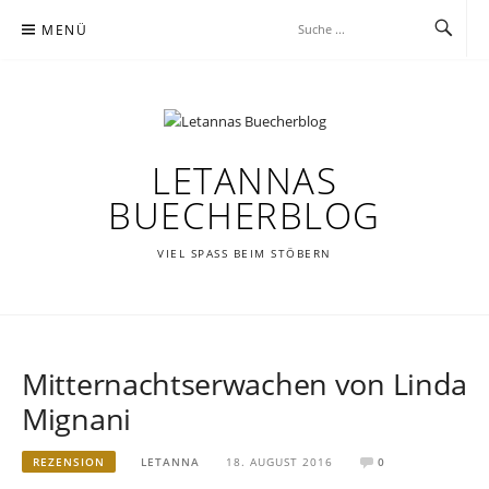
Zum
MENÜ
Inhalt
springen
LETANNAS
BUECHERBLOG
VIEL SPASS BEIM STÖBERN
Mitternachtserwachen von Linda
Mignani
REZENSION
LETANNA
18. AUGUST 2016
0