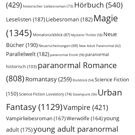
Hörbuch
(540)
(429)
historischer Liebesroman
(73)
Magie
Leselisten
(187)
Liebesroman
(182)
(1345)
Neue
Monatsrückblick
(87)
Mysterie Thriller
(58)
Bücher
(190)
Neuerscheinungen
(68)
New Adult Paranormal
(62)
Parallelwelt
(182)
paranormal
paranormal Erotik
(58)
paranormal Romance
historisch
(103)
(808)
Romantasy
(259)
Science Fiction
Rückblick
(54)
Urban
(150)
Science Fiction Lovestory
(74)
Steampunk
(56)
Fantasy
(1129)
Vampire
(421)
young
Vampirliebesroman
(167)
Werwölfe
(164)
young adult paranormal
adult
(175)