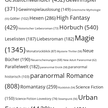
(371)
Gewinnspielauslosung
(149)
Griechische Mythologie
High Fantasy
Hexen
(286)
Götter
(102)
(55)
Hörbuch
(540)
(429)
historischer Liebesroman
(73)
Magie
Leselisten
(187)
Liebesroman
(182)
(1345)
Neue
Monatsrückblick
(87)
Mysterie Thriller
(58)
Bücher
(190)
Neuerscheinungen
(68)
New Adult Paranormal
(62)
Parallelwelt
(182)
paranormal
paranormal Erotik
(58)
paranormal Romance
historisch
(103)
(808)
Romantasy
(259)
Science Fiction
Rückblick
(54)
Urban
(150)
Science Fiction Lovestory
(74)
Steampunk
(56)