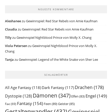
NEUESTE KOMMENTARE
Aleshanee
zu
Gewinnspiel: Red Star Rebels von Amie Kaufman
Claudia
zu
Gewinnspiel: Red Star Rebels von Amie Kaufman
Tilly
zu
Gewinnspiel Nightblood Prince von Molly X. Chang
Viola Petersen
zu
Gewinnspiel Nightblood Prince von Molly X.
Chang
Tanja
zu
Gewinnspiel: Legend of the White Snake von Sher Lee
SCHLAGWÖRTER
Drachen
(178)
All Age Fantasy
(118)
Dark Fantasy
(117)
Dämonen
(347)
Engel
(149)
Dystopie
(128)
Elfen
(83)
Fantasy
(154)
Feen
(89)
Geister
(85)
Fae
(69)
Gestaltenwandler
(432)
Gewinnspiel