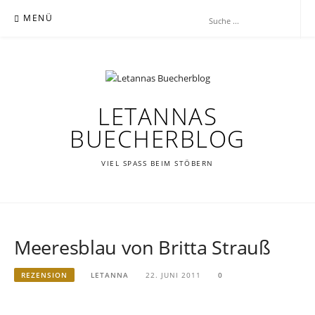
Zum
MENÜ
Inhalt
springen
LETANNAS
BUECHERBLOG
VIEL SPASS BEIM STÖBERN
Meeresblau von Britta Strauß
REZENSION
LETANNA
22. JUNI 2011
0