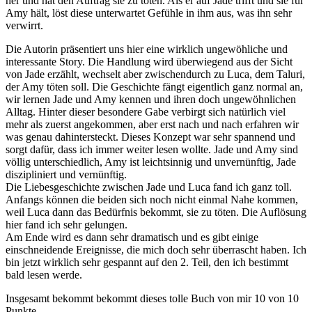
her und hat den Auftrag sie zu töten. Als er auf Jade trifft und sie für
Amy hält, löst diese unterwartet Gefühle in ihm aus, was ihn sehr
verwirrt.
Die Autorin präsentiert uns hier eine wirklich ungewöhliche und
interessante Story. Die Handlung wird überwiegend aus der Sicht
von Jade erzählt, wechselt aber zwischendurch zu Luca, dem Taluri,
der Amy töten soll. Die Geschichte fängt eigentlich ganz normal an,
wir lernen Jade und Amy kennen und ihren doch ungewöhnlichen
Alltag. Hinter dieser besondere Gabe verbirgt sich natürlich viel
mehr als zuerst angekommen, aber erst nach und nach erfahren wir
was genau dahintersteckt. Dieses Konzept war sehr spannend und
sorgt dafür, dass ich immer weiter lesen wollte. Jade und Amy sind
völlig unterschiedlich, Amy ist leichtsinnig und unvernünftig, Jade
diszipliniert und vernünftig.
Die Liebesgeschichte zwischen Jade und Luca fand ich ganz toll.
Anfangs können die beiden sich noch nicht einmal Nahe kommen,
weil Luca dann das Bedürfnis bekommt, sie zu töten. Die Auflösung
hier fand ich sehr gelungen.
Am Ende wird es dann sehr dramatisch und es gibt einige
einschneidende Ereignisse, die mich doch sehr überrascht haben. Ich
bin jetzt wirklich sehr gespannt auf den 2. Teil, den ich bestimmt
bald lesen werde.
Insgesamt bekommt bekommt dieses tolle Buch von mir 10 von 10
Punkte.