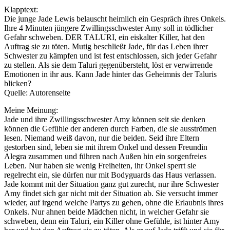
Klapptext:
Die junge Jade Lewis belauscht heimlich ein Gespräch ihres Onkels.
Ihre 4 Minuten jüngere Zwillingsschwester Amy soll in tödlicher
Gefahr schweben. DER TALURI, ein eiskalter Killer, hat den
Auftrag sie zu töten. Mutig beschließt Jade, für das Leben ihrer
Schwester zu kämpfen und ist fest entschlossen, sich jeder Gefahr
zu stellen. Als sie dem Taluri gegenübersteht, löst er verwirrende
Emotionen in ihr aus. Kann Jade hinter das Geheimnis der Taluris
blicken?
Quelle: Autorenseite
Meine Meinung:
Jade und ihre Zwillingsschwester Amy können seit sie denken
können die Gefühle der anderen durch Farben, die sie ausströmen
lesen. Niemand weiß davon, nur die beiden. Seid ihre Eltern
gestorben sind, leben sie mit ihrem Onkel und dessen Freundin
Alegra zusammen und führen nach Außen hin ein sorgenfreies
Leben. Nur haben sie wenig Freiheiten, ihr Onkel sperrt sie
regelrecht ein, sie dürfen nur mit Bodyguards das Haus verlassen.
Jade kommt mit der Situation ganz gut zurecht, nur ihre Schwester
Amy findet sich gar nicht mit der Situation ab. Sie versucht immer
wieder, auf irgend welche Partys zu gehen, ohne die Erlaubnis ihres
Onkels. Nur ahnen beide Mädchen nicht, in welcher Gefahr sie
schweben, denn ein Taluri, ein Killer ohne Gefühle, ist hinter Amy