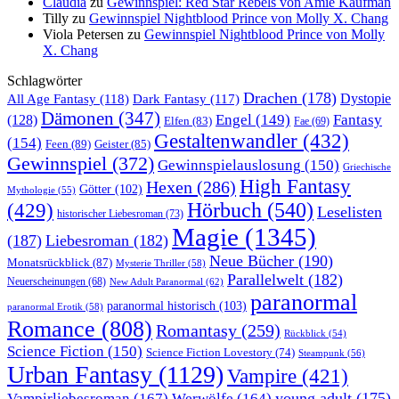
Claudia
zu
Gewinnspiel: Red Star Rebels von Amie Kaufman
Tilly
zu
Gewinnspiel Nightblood Prince von Molly X. Chang
Viola Petersen
zu
Gewinnspiel Nightblood Prince von Molly
X. Chang
Schlagwörter
Drachen
(178)
All Age Fantasy
(118)
Dystopie
Dark Fantasy
(117)
Dämonen
(347)
Engel
(149)
Fantasy
(128)
Elfen
(83)
Fae
(69)
Gestaltenwandler
(432)
(154)
Feen
(89)
Geister
(85)
Gewinnspiel
(372)
Gewinnspielauslosung
(150)
Griechische
High Fantasy
Hexen
(286)
Götter
(102)
Mythologie
(55)
Hörbuch
(540)
(429)
Leselisten
historischer Liebesroman
(73)
Magie
(1345)
(187)
Liebesroman
(182)
Neue Bücher
(190)
Monatsrückblick
(87)
Mysterie Thriller
(58)
Parallelwelt
(182)
Neuerscheinungen
(68)
New Adult Paranormal
(62)
paranormal
paranormal historisch
(103)
paranormal Erotik
(58)
Romance
(808)
Romantasy
(259)
Rückblick
(54)
Science Fiction
(150)
Science Fiction Lovestory
(74)
Steampunk
(56)
Urban Fantasy
(1129)
Vampire
(421)
young adult
(175)
Vampirliebesroman
(167)
Werwölfe
(164)