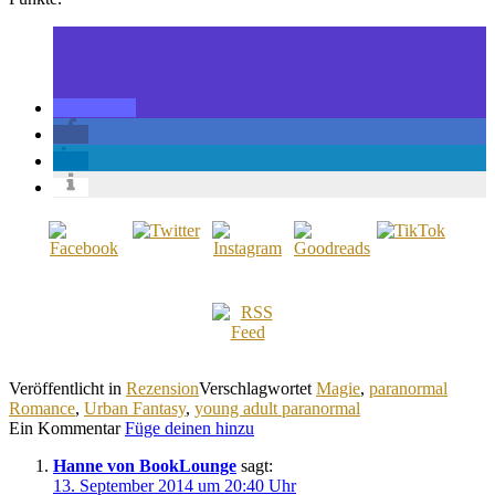
Veröffentlicht in
Rezension
Verschlagwortet
Magie
,
paranormal
Romance
,
Urban Fantasy
,
young adult paranormal
Ein Kommentar
Füge deinen hinzu
Hanne von BookLounge
sagt:
13. September 2014 um 20:40 Uhr