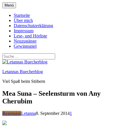
Zum
Menü
Inhalt
springen
Startseite
Über mich
Datenschutzerklärung
Impressum
Lese- und Hörliste
Neuzugänge
Gewinnspiel
Letannas Buecherblog
Viel Spaß beim Stöbern
Mea Suna – Seelensturm von Any
Cherubim
Rezension
Letanna
8. September 2014
1