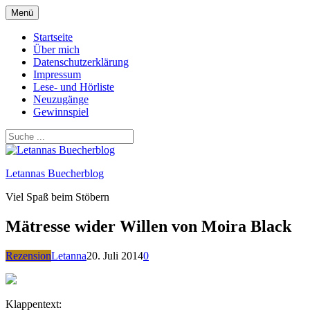
Zum
Menü
Inhalt
springen
Startseite
Über mich
Datenschutzerklärung
Impressum
Lese- und Hörliste
Neuzugänge
Gewinnspiel
Letannas Buecherblog
Viel Spaß beim Stöbern
Mätresse wider Willen von Moira Black
Rezension
Letanna
20. Juli 2014
0
Klappentext: