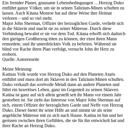
Ein fremder Planet, grausame Lebensbedingungen …Herzog Duko
entführt ganze Völker, um sie in seinen Talizium-Minen schuften zu
lassen. Auch Kitana Monroe hat auf diese Weise ihre Heimat
verloren – und so viel mehr.
Major John Sherman, Offizier der herzoglichen Garde, verliebt sich
in die Sklavin und macht sie zu seiner Mätresse. Durch diese
Verbindung bewahrt er sie vor dem Tod. Kitana erhofft sich dadurch
den gierigen Großherzog töten zu können, der einst ihren Mann
ermordete, und ihr unterdrücktes Volk zu befreien. Während sie
blind vor Rache ihren Plan verfolgt, versucht John ihr Herz zu
erobern.
Quelle: Autorenseite
Meine Meinung:
Katinas Volk wurde von Herzog Duko auf den Planeten Ataris
entführt und muss dort als Sklaven in den Talizium-Minen schuften.
Duko verkauft das wertvolle Metall dann an andere Planeten und
führt ein luxeriöses Leben, ganz im Gegenteil zu seinen Sklaven.
Katina ist ganz auf sich allein gestellt seit ihr Mann vor einem Jahr
gestorben ist. Sie zieht das Interesse von Major John Sherman auf
sich, einem Offizier der herzoglichen Garde und Neffe von Herzog
Duko. Dieser bietet ihr seine Hilfe an und nimmt sie als seine
angebliche Mätresse mit zu sich nach Hause. Katina ist hin und her
gerissen zwischen ihren Gefühlen, die sie für ihn entwickelt hat und
ihrer Rache an Herzog Duko.