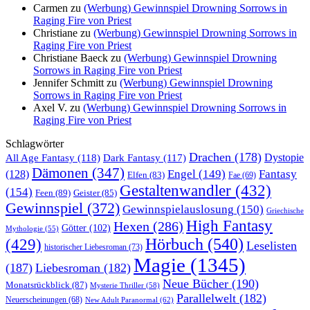
Carmen
zu
(Werbung) Gewinnspiel Drowning Sorrows in
Raging Fire von Priest
Christiane
zu
(Werbung) Gewinnspiel Drowning Sorrows in
Raging Fire von Priest
Christiane Baeck
zu
(Werbung) Gewinnspiel Drowning
Sorrows in Raging Fire von Priest
Jennifer Schmitt
zu
(Werbung) Gewinnspiel Drowning
Sorrows in Raging Fire von Priest
Axel V.
zu
(Werbung) Gewinnspiel Drowning Sorrows in
Raging Fire von Priest
Schlagwörter
Drachen
(178)
All Age Fantasy
(118)
Dystopie
Dark Fantasy
(117)
Dämonen
(347)
Engel
(149)
Fantasy
(128)
Elfen
(83)
Fae
(69)
Gestaltenwandler
(432)
(154)
Feen
(89)
Geister
(85)
Gewinnspiel
(372)
Gewinnspielauslosung
(150)
Griechische
High Fantasy
Hexen
(286)
Götter
(102)
Mythologie
(55)
Hörbuch
(540)
(429)
Leselisten
historischer Liebesroman
(73)
Magie
(1345)
(187)
Liebesroman
(182)
Neue Bücher
(190)
Monatsrückblick
(87)
Mysterie Thriller
(58)
Parallelwelt
(182)
Neuerscheinungen
(68)
New Adult Paranormal
(62)