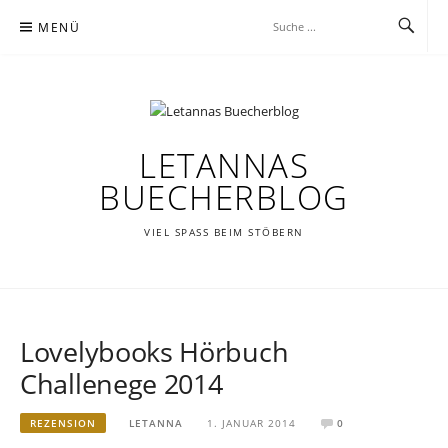
Zum
MENÜ
Inhalt
springen
LETANNAS
BUECHERBLOG
VIEL SPASS BEIM STÖBERN
Lovelybooks Hörbuch
Challenege 2014
REZENSION
LETANNA
1. JANUAR 2014
0