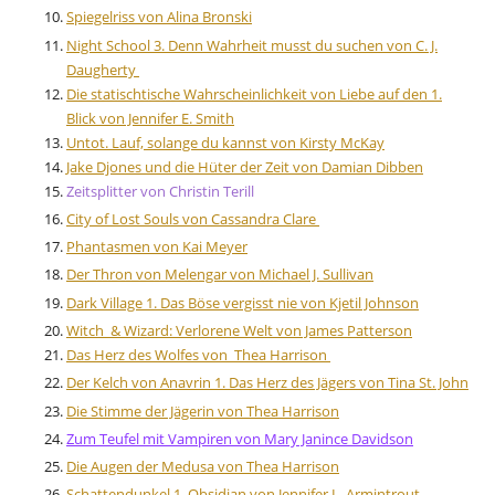
Spiegelriss von Alina Bronski
Night School 3. Denn Wahrheit musst du suchen von C. J.
Daugherty
Die statischtische Wahrscheinlichkeit von Liebe auf den 1.
Blick von Jennifer E. Smith
Untot. Lauf, solange du kannst von Kirsty McKay
Jake Djones und die Hüter der Zeit von Damian Dibben
Zeitsplitter von Christin Terill
City of Lost Souls von Cassandra Clare
Phantasmen von Kai Meyer
Der Thron von Melengar von Michael J. Sullivan
Dark Village 1. Das Böse vergisst nie von Kjetil Johnson
Witch & Wizard: Verlorene Welt von James Patterson
Das Herz des Wolfes von Thea Harrison
Der Kelch von Anavrin 1. Das Herz des Jägers von Tina St. John
Die Stimme der Jägerin von Thea Harrison
Zum Teufel mit Vampiren von Mary Janince Davidson
Die Augen der Medusa von Thea Harrison
Schattendunkel 1. Obsidian von Jennifer L. Armintrout