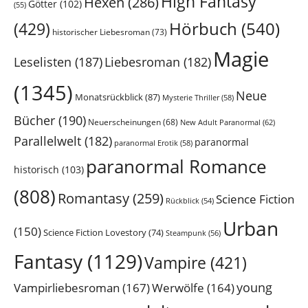
High Fantasy
Hexen
(286)
Götter
(102)
(55)
Hörbuch
(540)
(429)
historischer Liebesroman
(73)
Magie
Leselisten
(187)
Liebesroman
(182)
(1345)
Neue
Monatsrückblick
(87)
Mysterie Thriller
(58)
Bücher
(190)
Neuerscheinungen
(68)
New Adult Paranormal
(62)
Parallelwelt
(182)
paranormal
paranormal Erotik
(58)
paranormal Romance
historisch
(103)
(808)
Romantasy
(259)
Science Fiction
Rückblick
(54)
Urban
(150)
Science Fiction Lovestory
(74)
Steampunk
(56)
Fantasy
(1129)
Vampire
(421)
young
Vampirliebesroman
(167)
Werwölfe
(164)