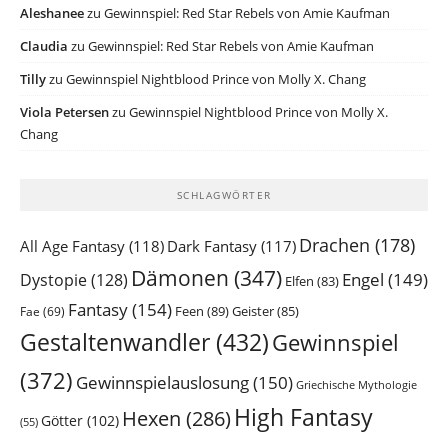
Aleshanee
zu
Gewinnspiel: Red Star Rebels von Amie Kaufman
Claudia
zu
Gewinnspiel: Red Star Rebels von Amie Kaufman
Tilly
zu
Gewinnspiel Nightblood Prince von Molly X. Chang
Viola Petersen
zu
Gewinnspiel Nightblood Prince von Molly X.
Chang
SCHLAGWÖRTER
Drachen
(178)
All Age Fantasy
(118)
Dark Fantasy
(117)
Dämonen
(347)
Engel
(149)
Dystopie
(128)
Elfen
(83)
Fantasy
(154)
Feen
(89)
Geister
(85)
Fae
(69)
Gestaltenwandler
(432)
Gewinnspiel
(372)
Gewinnspielauslosung
(150)
Griechische Mythologie
High Fantasy
Hexen
(286)
Götter
(102)
(55)