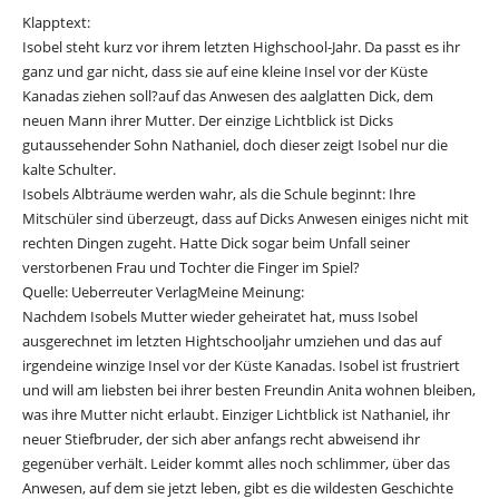
Klapptext:
Isobel steht kurz vor ihrem letzten Highschool-Jahr. Da passt es ihr
ganz und gar nicht, dass sie auf eine kleine Insel vor der Küste
Kanadas ziehen soll?auf das Anwesen des aalglatten Dick, dem
neuen Mann ihrer Mutter. Der einzige Lichtblick ist Dicks
gutaussehender Sohn Nathaniel, doch dieser zeigt Isobel nur die
kalte Schulter.
Isobels Albträume werden wahr, als die Schule beginnt: Ihre
Mitschüler sind überzeugt, dass auf Dicks Anwesen einiges nicht mit
rechten Dingen zugeht. Hatte Dick sogar beim Unfall seiner
verstorbenen Frau und Tochter die Finger im Spiel?
Quelle: Ueberreuter VerlagMeine Meinung:
Nachdem Isobels Mutter wieder geheiratet hat, muss Isobel
ausgerechnet im letzten Hightschooljahr umziehen und das auf
irgendeine winzige Insel vor der Küste Kanadas. Isobel ist frustriert
und will am liebsten bei ihrer besten Freundin Anita wohnen bleiben,
was ihre Mutter nicht erlaubt. Einziger Lichtblick ist Nathaniel, ihr
neuer Stiefbruder, der sich aber anfangs recht abweisend ihr
gegenüber verhält. Leider kommt alles noch schlimmer, über das
Anwesen, auf dem sie jetzt leben, gibt es die wildesten Geschichte