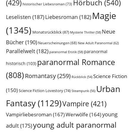
Hörbuch
(540)
(429)
historischer Liebesroman
(73)
Magie
Leselisten
(187)
Liebesroman
(182)
(1345)
Neue
Monatsrückblick
(87)
Mysterie Thriller
(58)
Bücher
(190)
Neuerscheinungen
(68)
New Adult Paranormal
(62)
Parallelwelt
(182)
paranormal
paranormal Erotik
(58)
paranormal Romance
historisch
(103)
(808)
Romantasy
(259)
Science Fiction
Rückblick
(54)
Urban
(150)
Science Fiction Lovestory
(74)
Steampunk
(56)
Fantasy
(1129)
Vampire
(421)
young
Vampirliebesroman
(167)
Werwölfe
(164)
young adult paranormal
adult
(175)