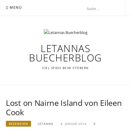
Zum
MENÜ
Inhalt
springen
LETANNAS
BUECHERBLOG
VIEL SPASS BEIM STÖBERN
Lost on Nairne Island von Eileen
Cook
REZENSION
LETANNA
4. JANUAR 2014
0