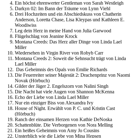
Ein höchst ehrenwerter Gentleman von Sarah Westleigh
Darkyn 02: Im Bann der Träume von Lynn Viehl
Drei Hochzeiten und ein Abschiedskuss von Chatherin
Anderson, Loretta Chase, Lisa Kleypas und Kathleen E.
Woodiwiss
Leg dein Herz in meine Hand von Julia Garwood
Flügelschlag von Jeanine Krock
Montana Creeds: Das Herz aller Dinge von Linda Lael
Miller
Wiedersehen in Virgin River von Robyb Carr
Montana Creeds 2: Soweit die Sehnsucht trägt von Linda
Lael Miller
Das Geheimnis des Opals von Emilie Richards
Die Feuerreiter seiner Majestät 2: Drachenprinz von Naomi
Novak (Hörbuch)
Gilder der Jäger 2. Engelszorn von Nalini Singh
Die Nacht hat viele Augen von Shannon McKenna
Echo der Liebe von Linda Lael Miller
Nur ein einziger Biss von Alexandra Ivy
House of Night. Erwählt von P. C. und Kristin Cast
(Hörbuch)
Ranch der einsamen Herzen von Kathie DeNoska
Schattenblüte. Die Verborgenen von Nora Melling
Ein heißes Geheimnis von Amy Jo Cousins
Unsterblich wie die Liebe von Mina Hepsen