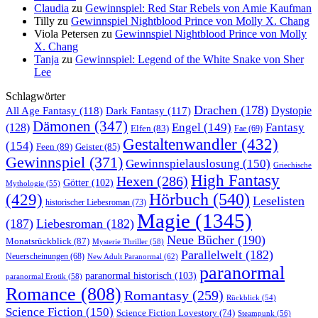
Claudia
zu
Gewinnspiel: Red Star Rebels von Amie Kaufman
Tilly
zu
Gewinnspiel Nightblood Prince von Molly X. Chang
Viola Petersen
zu
Gewinnspiel Nightblood Prince von Molly
X. Chang
Tanja
zu
Gewinnspiel: Legend of the White Snake von Sher
Lee
Schlagwörter
Drachen
(178)
All Age Fantasy
(118)
Dystopie
Dark Fantasy
(117)
Dämonen
(347)
Engel
(149)
Fantasy
(128)
Elfen
(83)
Fae
(69)
Gestaltenwandler
(432)
(154)
Feen
(89)
Geister
(85)
Gewinnspiel
(371)
Gewinnspielauslosung
(150)
Griechische
High Fantasy
Hexen
(286)
Götter
(102)
Mythologie
(55)
Hörbuch
(540)
(429)
Leselisten
historischer Liebesroman
(73)
Magie
(1345)
(187)
Liebesroman
(182)
Neue Bücher
(190)
Monatsrückblick
(87)
Mysterie Thriller
(58)
Parallelwelt
(182)
Neuerscheinungen
(68)
New Adult Paranormal
(62)
paranormal
paranormal historisch
(103)
paranormal Erotik
(58)
Romance
(808)
Romantasy
(259)
Rückblick
(54)
Science Fiction
(150)
Science Fiction Lovestory
(74)
Steampunk
(56)