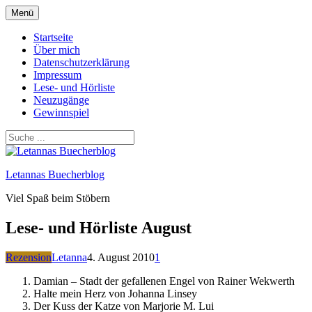
Zum
Menü
Inhalt
springen
Startseite
Über mich
Datenschutzerklärung
Impressum
Lese- und Hörliste
Neuzugänge
Gewinnspiel
Letannas Buecherblog
Viel Spaß beim Stöbern
Lese- und Hörliste August
Rezension
Letanna
4. August 2010
1
Damian – Stadt der gefallenen Engel von Rainer Wekwerth
Halte mein Herz von Johanna Linsey
Der Kuss der Katze von Marjorie M. Lui