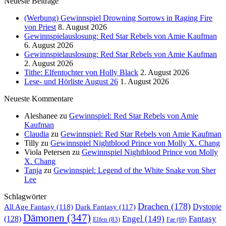
Neueste Beiträge
(Werbung) Gewinnspiel Drowning Sorrows in Raging Fire
von Priest
8. August 2026
Gewinnspielauslosung: Red Star Rebels von Amie Kaufman
6. August 2026
Gewinnspielauslosung: Red Star Rebels von Amie Kaufman
2. August 2026
Tithe: Elfentochter von Holly Black
2. August 2026
Lese- und Hörliste August 26
1. August 2026
Neueste Kommentare
Aleshanee
zu
Gewinnspiel: Red Star Rebels von Amie
Kaufman
Claudia
zu
Gewinnspiel: Red Star Rebels von Amie Kaufman
Tilly
zu
Gewinnspiel Nightblood Prince von Molly X. Chang
Viola Petersen
zu
Gewinnspiel Nightblood Prince von Molly
X. Chang
Tanja
zu
Gewinnspiel: Legend of the White Snake von Sher
Lee
Schlagwörter
Drachen
(178)
All Age Fantasy
(118)
Dystopie
Dark Fantasy
(117)
Dämonen
(347)
Engel
(149)
Fantasy
(128)
Elfen
(83)
Fae
(69)