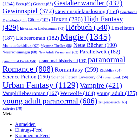
Gestaltenwandler
(432)
(154)
Feen
(89)
Geister
(85)
Gewinnspiel
(372)
Gewinnspielauslosung
(150)
Griechische
High Fantasy
Hexen
(286)
Götter
(102)
Mythologie
(55)
Hörbuch
(540)
(429)
Leselisten
historischer Liebesroman
(73)
Magie
(1345)
(187)
Liebesroman
(182)
Neue Bücher
(190)
Monatsrückblick
(87)
Mysterie Thriller
(58)
Parallelwelt
(182)
Neuerscheinungen
(68)
New Adult Paranormal
(62)
paranormal
paranormal historisch
(103)
paranormal Erotik
(58)
Romance
(808)
Romantasy
(259)
Rückblick
(54)
Science Fiction
(150)
Science Fiction Lovestory
(74)
Steampunk
(56)
Urban Fantasy
(1129)
Vampire
(421)
young adult
(175)
Vampirliebesroman
(167)
Werwölfe
(164)
young adult paranormal
(606)
zeitgenössisch
(63)
Zeitreise
(70)
Meta
Anmelden
Eintrags-Feed
Kommentar-Feed