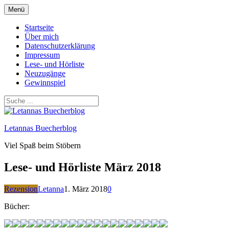
Zum
Menü
Inhalt
springen
Startseite
Über mich
Datenschutzerklärung
Impressum
Lese- und Hörliste
Neuzugänge
Gewinnspiel
Letannas Buecherblog
Viel Spaß beim Stöbern
Lese- und Hörliste März 2018
Rezension
Letanna
1. März 2018
0
Bücher: