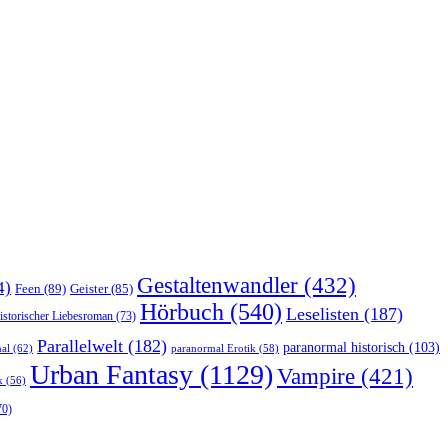
Gestaltenwandler
(432)
4)
Feen
(89)
Geister
(85)
Hörbuch
(540)
Leselisten
(187)
istorischer Liebesroman
(73)
Parallelwelt
(182)
paranormal historisch
(103)
al
(62)
paranormal Erotik
(58)
Urban Fantasy
(1129)
Vampire
(421)
k
(56)
70)