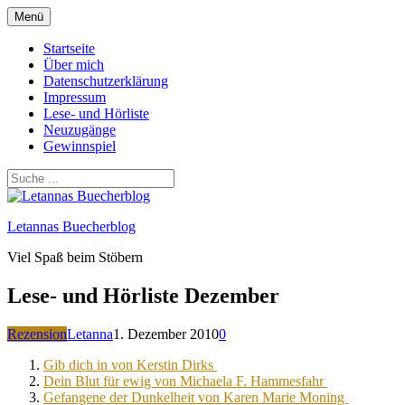
Zum
Menü
Inhalt
springen
Startseite
Über mich
Datenschutzerklärung
Impressum
Lese- und Hörliste
Neuzugänge
Gewinnspiel
Letannas Buecherblog
Viel Spaß beim Stöbern
Lese- und Hörliste Dezember
Rezension
Letanna
1. Dezember 2010
0
Gib dich in von Kerstin Dirks
Dein Blut für ewig von Michaela F. Hammesfahr
Gefangene der Dunkelheit von Karen Marie Moning