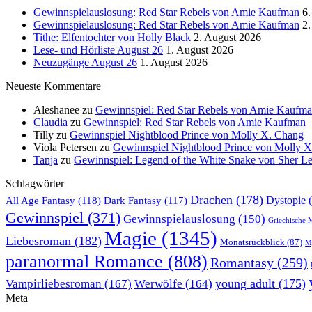
Gewinnspielauslosung: Red Star Rebels von Amie Kaufman
6.
Gewinnspielauslosung: Red Star Rebels von Amie Kaufman
2.
Tithe: Elfentochter von Holly Black
2. August 2026
Lese- und Hörliste August 26
1. August 2026
Neuzugänge August 26
1. August 2026
Neueste Kommentare
Aleshanee
zu
Gewinnspiel: Red Star Rebels von Amie Kaufm
Claudia
zu
Gewinnspiel: Red Star Rebels von Amie Kaufman
Tilly
zu
Gewinnspiel Nightblood Prince von Molly X. Chang
Viola Petersen
zu
Gewinnspiel Nightblood Prince von Molly 
Tanja
zu
Gewinnspiel: Legend of the White Snake von Sher L
Schlagwörter
Drachen
(178)
All Age Fantasy
(118)
Dystopie
(
Dark Fantasy
(117)
Gewinnspiel
(371)
Gewinnspielauslosung
(150)
Griechische 
Magie
(1345)
Liebesroman
(182)
Monatsrückblick
(87)
My
paranormal Romance
(808)
Romantasy
(259)
young adult
(175)
Vampirliebesroman
(167)
Werwölfe
(164)
Meta