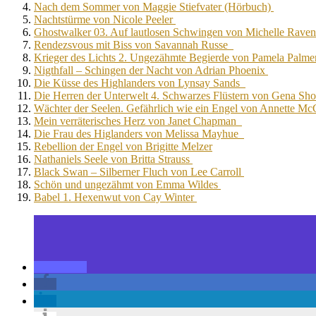
Nach dem Sommer von Maggie Stiefvater (Hörbuch)
Nachtstürme von Nicole Peeler
Ghostwalker 03. Auf lautlosen Schwingen von Michelle Rave
Rendezsvous mit Biss von Savannah Russe
Krieger des Lichts 2. Ungezähmte Begierde von Pamela Palm
Nigthfall – Schingen der Nacht von Adrian Phoenix
Die Küsse des Highlanders von Lynsay Sands
Die Herren der Unterwelt 4. Schwarzes Flüstern von Gena Sh
Wächter der Seelen. Gefährlich wie ein Engel von Annette M
Mein verräterisches Herz von Janet Chapman
Die Frau des Higlanders von Melissa Mayhue
Rebellion der Engel von Brigitte Melzer
Nathaniels Seele von Britta Strauss
Black Swan – Silberner Fluch von Lee Carroll
Schön und ungezähmt von Emma Wildes
Babel 1. Hexenwut von Cay Winter