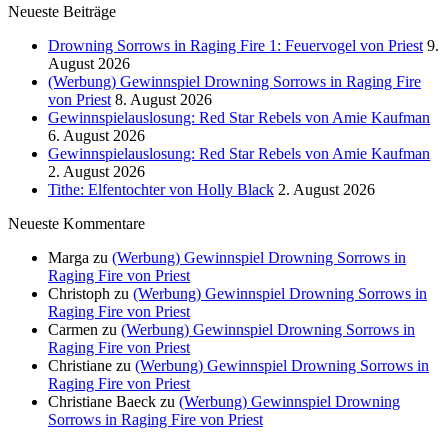
Neueste Beiträge
Drowning Sorrows in Raging Fire 1: Feuervogel von Priest
9.
August 2026
(Werbung) Gewinnspiel Drowning Sorrows in Raging Fire
von Priest
8. August 2026
Gewinnspielauslosung: Red Star Rebels von Amie Kaufman
6. August 2026
Gewinnspielauslosung: Red Star Rebels von Amie Kaufman
2. August 2026
Tithe: Elfentochter von Holly Black
2. August 2026
Neueste Kommentare
Marga
zu
(Werbung) Gewinnspiel Drowning Sorrows in
Raging Fire von Priest
Christoph
zu
(Werbung) Gewinnspiel Drowning Sorrows in
Raging Fire von Priest
Carmen
zu
(Werbung) Gewinnspiel Drowning Sorrows in
Raging Fire von Priest
Christiane
zu
(Werbung) Gewinnspiel Drowning Sorrows in
Raging Fire von Priest
Christiane Baeck
zu
(Werbung) Gewinnspiel Drowning
Sorrows in Raging Fire von Priest