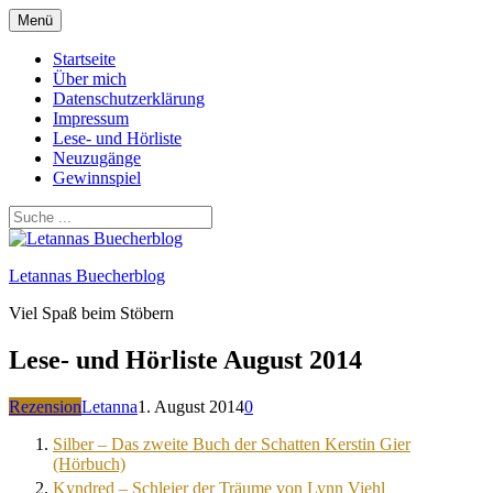
Zum
Menü
Inhalt
springen
Startseite
Über mich
Datenschutzerklärung
Impressum
Lese- und Hörliste
Neuzugänge
Gewinnspiel
Letannas Buecherblog
Viel Spaß beim Stöbern
Lese- und Hörliste August 2014
Rezension
Letanna
1. August 2014
0
Silber – Das zweite Buch der Schatten Kerstin Gier
(Hörbuch)
Kyndred – Schleier der Träume von Lynn Viehl