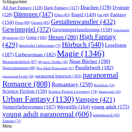
Schlagwörter
Drachen
(178)
All Age Fantasy
(118)
Dystopie
Dark Fantasy
(117)
Dämonen
(347)
Engel
(149)
Fantasy
(128)
Elfen
(83)
Fae
(69)
Gestaltenwandler
(432)
(154)
Feen
(89)
Geister
(85)
Gewinnspiel
(372)
Gewinnspielauslosung
(150)
Griechische
High Fantasy
Hexen
(286)
Götter
(102)
Mythologie
(55)
Hörbuch
(540)
(429)
Leselisten
historischer Liebesroman
(73)
Magie
(1346)
(187)
Liebesroman
(182)
Neue Bücher
(190)
Monatsrückblick
(87)
Mysterie Thriller
(58)
Parallelwelt
(182)
Neuerscheinungen
(68)
New Adult Paranormal
(62)
paranormal
paranormal historisch
(103)
paranormal Erotik
(58)
Romance
(808)
Romantasy
(259)
Rückblick
(54)
Science Fiction
(150)
Science Fiction Lovestory
(74)
Steampunk
(56)
Urban Fantasy
(1130)
Vampire
(421)
young adult
(175)
Vampirliebesroman
(167)
Werwölfe
(164)
young adult paranormal
(606)
zeitgenössisch
(63)
Zeitreise
(71)
Meta