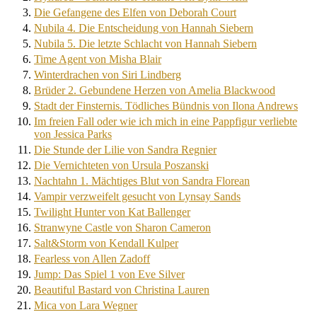
Die Gefangene des Elfen von Deborah Court
Nubila 4. Die Entscheidung von Hannah Siebern
Nubila 5. Die letzte Schlacht von Hannah Siebern
Time Agent von Misha Blair
Winterdrachen von Siri Lindberg
Brüder 2. Gebundene Herzen von Amelia Blackwood
Stadt der Finsternis. Tödliches Bündnis von Ilona Andrews
Im freien Fall oder wie ich mich in eine Pappfigur verliebte
von Jessica Parks
Die Stunde der Lilie von Sandra Regnier
Die Vernichteten von Ursula Poszanski
Nachtahn 1. Mächtiges Blut von Sandra Florean
Vampir verzweifelt gesucht von Lynsay Sands
Twilight Hunter von Kat Ballenger
Stranwyne Castle von Sharon Cameron
Salt&Storm von Kendall Kulper
Fearless von Allen Zadoff
Jump: Das Spiel 1 von Eve Silver
Beautiful Bastard von Christina Lauren
Mica von Lara Wegner