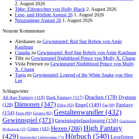
2. August 2026
Tithe: Elfentochter von Holly Black
2. August 2026
Lese- und Hörliste August 26
1. August 2026
Neuzugänge August 26
1. August 2026
Neueste Kommentare
Aleshanee
zu
Gewinnspiel: Red Star Rebels von Amie
Kaufman
Claudia
zu
Gewinnspiel: Red Star Rebels von Amie Kaufman
Tilly
zu
Gewinnspiel Nightblood Prince von Molly X. Chang
Viola Petersen
zu
Gewinnspiel Nightblood Prince von Molly
X. Chang
Tanja
zu
Gewinnspiel: Legend of the White Snake von Sher
Lee
Schlagwörter
Drachen
(178)
All Age Fantasy
(118)
Dystopie
Dark Fantasy
(117)
Dämonen
(347)
Engel
(149)
Fantasy
(128)
Elfen
(83)
Fae
(69)
Gestaltenwandler
(432)
(154)
Feen
(89)
Geister
(85)
Gewinnspiel
(371)
Gewinnspielauslosung
(150)
Griechische
High Fantasy
Hexen
(286)
Götter
(102)
Mythologie
(55)
Hörbuch
(540)
(429)
Leselisten
historischer Liebesroman
(73)