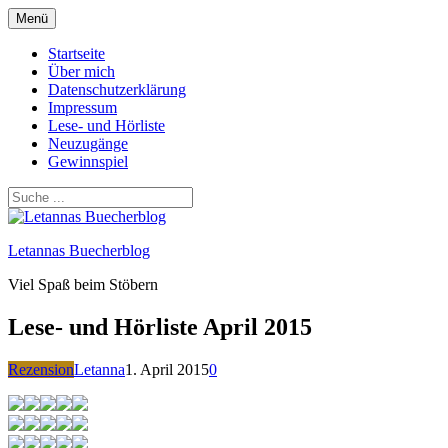
Zum
Menü
Inhalt
springen
Startseite
Über mich
Datenschutzerklärung
Impressum
Lese- und Hörliste
Neuzugänge
Gewinnspiel
Letannas Buecherblog
Viel Spaß beim Stöbern
Lese- und Hörliste April 2015
Rezension
Letanna
1. April 2015
0