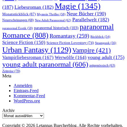
Magie
(1345)
(187)
Liebesroman
(182)
Neue Bücher
(190)
Monatsrückblick
(87)
Mysterie Thriller
(58)
Parallelwelt
(182)
Neuerscheinungen
(68)
New Adult Paranormal
(62)
paranormal
paranormal historisch
(103)
paranormal Erotik
(58)
Romance
(808)
Romantasy
(259)
Rückblick
(54)
Science Fiction
(150)
Science Fiction Lovestory
(74)
Steampunk
(56)
Urban Fantasy
(1129)
Vampire
(421)
young adult
(175)
Vampirliebesroman
(167)
Werwölfe
(164)
young adult paranormal
(606)
zeitgenössisch
(63)
Zeitreise
(70)
Meta
Anmelden
Eintrags-Feed
Kommentar-Feed
WordPress.org
Archiv
Archiv
Copyright © 2026 Letannas Buecherblog. Alle Rechte vorbehalten.