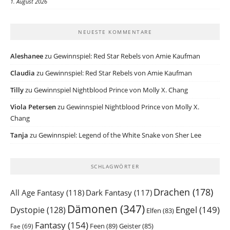
1. August 2026
NEUESTE KOMMENTARE
Aleshanee
zu
Gewinnspiel: Red Star Rebels von Amie Kaufman
Claudia
zu
Gewinnspiel: Red Star Rebels von Amie Kaufman
Tilly
zu
Gewinnspiel Nightblood Prince von Molly X. Chang
Viola Petersen
zu
Gewinnspiel Nightblood Prince von Molly X.
Chang
Tanja
zu
Gewinnspiel: Legend of the White Snake von Sher Lee
SCHLAGWÖRTER
Drachen
(178)
All Age Fantasy
(118)
Dark Fantasy
(117)
Dämonen
(347)
Engel
(149)
Dystopie
(128)
Elfen
(83)
Fantasy
(154)
Feen
(89)
Geister
(85)
Fae
(69)