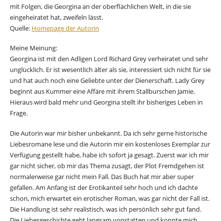
mit Folgen, die Georgina an der oberflächlichen Welt, in die sie
eingeheiratet hat, zweifeln lässt.
Quelle:
Homepage der Autorin
Meine Meinung:
Georgina ist mit den Adligen Lord Richard Grey verheiratet und sehr
unglücklich. Er ist wesentlich älter als sie, interessiert sich nicht für sie
und hat auch noch eine Geliebte unter der Dienerschaft. Lady Grey
beginnt aus Kummer eine Affäre mit ihrem Stallburschen Jamie.
Hieraus wird bald mehr und Georgina stellt ihr bisheriges Leben in
Frage.
Die Autorin war mir bisher unbekannt. Da ich sehr gerne historische
Liebesromane lese und die Autorin mir ein kostenloses Exemplar zur
Verfügung gestellt habe, habe ich sofort ja gesagt. Zuerst war ich mir
gar nicht sicher, ob mir das Thema zusagt, der Plot Fremdgehen ist
normalerweise gar nicht mein Fall. Das Buch hat mir aber super
gefallen. Am Anfang ist der Erotikanteil sehr hoch und ich dachte
schon, mich erwartet ein erotischer Roman, was gar nicht der Fall ist.
Die Handlung ist sehr realistisch, was ich persönlich sehr gut fand.
Die Liebesgeschichte geht langsam vonstatten und konnte mich