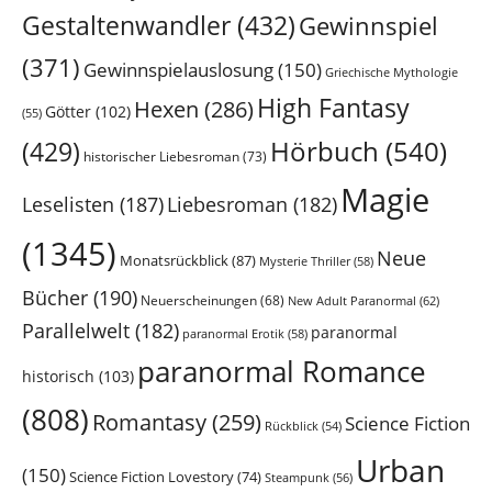
Gestaltenwandler
(432)
Gewinnspiel
(371)
Gewinnspielauslosung
(150)
Griechische Mythologie
High Fantasy
Hexen
(286)
Götter
(102)
(55)
Hörbuch
(540)
(429)
historischer Liebesroman
(73)
Magie
Leselisten
(187)
Liebesroman
(182)
(1345)
Neue
Monatsrückblick
(87)
Mysterie Thriller
(58)
Bücher
(190)
Neuerscheinungen
(68)
New Adult Paranormal
(62)
Parallelwelt
(182)
paranormal
paranormal Erotik
(58)
paranormal Romance
historisch
(103)
(808)
Romantasy
(259)
Science Fiction
Rückblick
(54)
Urban
(150)
Science Fiction Lovestory
(74)
Steampunk
(56)