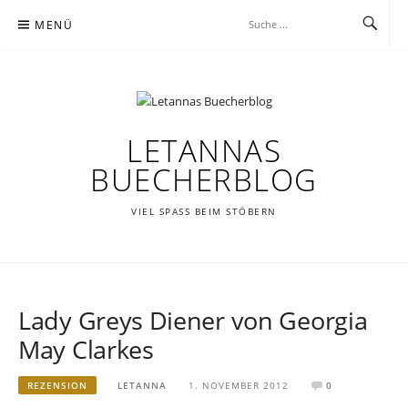
Zum
MENÜ
Inhalt
springen
LETANNAS
BUECHERBLOG
VIEL SPASS BEIM STÖBERN
Lady Greys Diener von Georgia
May Clarkes
REZENSION
LETANNA
1. NOVEMBER 2012
0