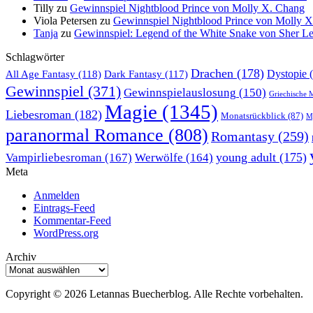
Tilly
zu
Gewinnspiel Nightblood Prince von Molly X. Chang
Viola Petersen
zu
Gewinnspiel Nightblood Prince von Molly 
Tanja
zu
Gewinnspiel: Legend of the White Snake von Sher L
Schlagwörter
Drachen
(178)
All Age Fantasy
(118)
Dystopie
(
Dark Fantasy
(117)
Gewinnspiel
(371)
Gewinnspielauslosung
(150)
Griechische 
Magie
(1345)
Liebesroman
(182)
Monatsrückblick
(87)
My
paranormal Romance
(808)
Romantasy
(259)
young adult
(175)
Vampirliebesroman
(167)
Werwölfe
(164)
Meta
Anmelden
Eintrags-Feed
Kommentar-Feed
WordPress.org
Archiv
Archiv
Copyright © 2026 Letannas Buecherblog. Alle Rechte vorbehalten.