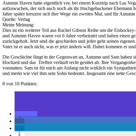
Autumn Haven hatte eigentlich vor, bei einem Kurztrip nach Las Veg
aufzuwachen, der sich auch noch als ihr frischgebackener Ehemann her
Jahre später kreuzen sich ihre Wege ein zweites Mal, und für Autumn s
Quelle: Verlag
Meine Meinung:
Dies ist ein weiterer Teil aus Rachel Gibson Reihe um die Eishockey
und Autumn Haven waren vor 6 Jahre verheiratet und haben einen ge
zurückgeholt. Jetzt sind die geschieden und jeder geht seinen eigene
Vater ist er auch nicht, was er jetzt ändern will. Dabei kommen er u
Die Geschichte fängt in der Gegenwart an, Autumn und Sam haben sich
Hochzeit und das Treffen verläuft recht gesittet ab. Ihre Vergangenh
vonstatten. Sam ist für mich am Anfang nicht wirklich ein Sympathiet
und merkt wie viel ihm sein Sohn bedeutet. Insgesamt eine nette Gesch
8 von 10 Punkten.