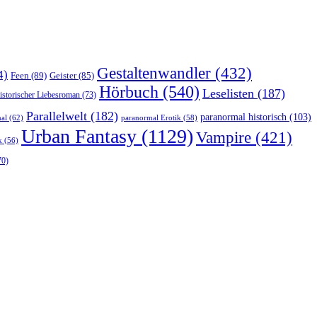
Gestaltenwandler
(432)
4)
Feen
(89)
Geister
(85)
Hörbuch
(540)
Leselisten
(187)
istorischer Liebesroman
(73)
Parallelwelt
(182)
paranormal historisch
(103)
al
(62)
paranormal Erotik
(58)
Urban Fantasy
(1129)
Vampire
(421)
k
(56)
70)