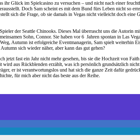
as ihr Glück im Spielcasino zu versuchen – und nicht nach einer feuch
ausstellt. Doch Sam scheint es mit dem Bund fürs Leben nicht so ernst
tellt sich die Frage, ob sie damals in Vegas nicht vielleicht doch eine
-Spieler der Seattle Chinooks. Dieses Mal überrascht uns die Autorin m
meinsamen Sohn, Connor. Sie haben vor 6 Jahren spontan in Las Vegas
n Weg, Autumn ist erfolgreiche Eventmanagerin, Sam spielt weiterhin E
nd Autumn sich wieder näher, aber kann das gut gehen?
 jetzt fast ein Jahr nicht mehr gesehen, bis sie die Hochzeit von Fait
eit wird aus Rückblenden erzählt, was ich persönlich grundsätzlich nich
räger, er ist verantwortungslos und hat sich die ganze Zeit dafür ged
ichte, für mich aber nicht das beste aus der Reihe.