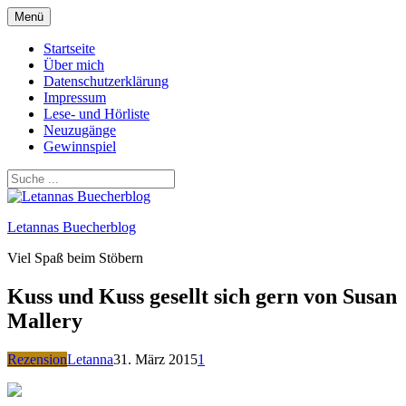
Zum
Menü
Inhalt
springen
Startseite
Über mich
Datenschutzerklärung
Impressum
Lese- und Hörliste
Neuzugänge
Gewinnspiel
Letannas Buecherblog
Viel Spaß beim Stöbern
Kuss und Kuss gesellt sich gern von Susan
Mallery
Rezension
Letanna
31. März 2015
1