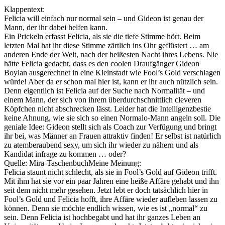
Klappentext:
Felicia will einfach nur normal sein – und Gideon ist genau der
Mann, der ihr dabei helfen kann.
Ein Prickeln erfasst Felicia, als sie die tiefe Stimme hört. Beim
letzten Mal hat ihr diese Stimme zärtlich ins Ohr geflüstert … am
anderen Ende der Welt, nach der heißesten Nacht ihres Lebens. Nie
hätte Felicia gedacht, dass es den coolen Draufgänger Gideon
Boylan ausgerechnet in eine Kleinstadt wie Fool’s Gold verschlagen
würde! Aber da er schon mal hier ist, kann er ihr auch nützlich sein.
Denn eigentlich ist Felicia auf der Suche nach Normalität – und
einem Mann, der sich von ihrem überdurchschnittlich cleveren
Köpfchen nicht abschrecken lässt. Leider hat die Intelligenzbestie
keine Ahnung, wie sie sich so einen Normalo-Mann angeln soll. Die
geniale Idee: Gideon stellt sich als Coach zur Verfügung und bringt
ihr bei, was Männer an Frauen attraktiv finden! Er selbst ist natürlich
zu atemberaubend sexy, um sich ihr wieder zu nähern und als
Kandidat infrage zu kommen … oder?
Quelle: Mira-TaschenbuchMeine Meinung:
Felicia staunt nicht schlecht, als sie in Fool’s Gold auf Gideon trifft.
Mit ihm hat sie vor ein paar Jahren eine heiße Affäre gehabt und ihn
seit dem nicht mehr gesehen. Jetzt lebt er doch tatsächlich hier in
Fool’s Gold und Felicia hofft, ihre Affäre wieder aufleben lassen zu
können. Denn sie möchte endlich wissen, wie es ist „normal“ zu
sein. Denn Felicia ist hochbegabt und hat ihr ganzes Leben an