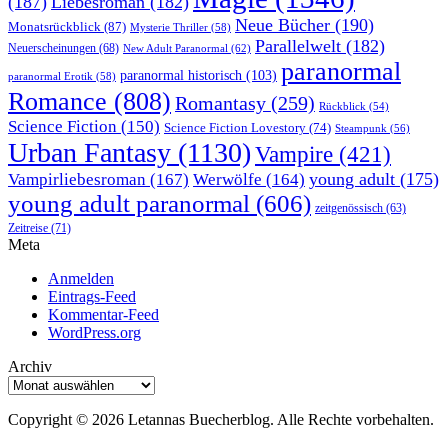
(187)
Liebesroman
(182)
Neue Bücher
(190)
Monatsrückblick
(87)
Mysterie Thriller
(58)
Parallelwelt
(182)
Neuerscheinungen
(68)
New Adult Paranormal
(62)
paranormal
paranormal historisch
(103)
paranormal Erotik
(58)
Romance
(808)
Romantasy
(259)
Rückblick
(54)
Science Fiction
(150)
Science Fiction Lovestory
(74)
Steampunk
(56)
Urban Fantasy
(1130)
Vampire
(421)
young adult
(175)
Vampirliebesroman
(167)
Werwölfe
(164)
young adult paranormal
(606)
zeitgenössisch
(63)
Zeitreise
(71)
Meta
Anmelden
Eintrags-Feed
Kommentar-Feed
WordPress.org
Archiv
Archiv
Copyright © 2026 Letannas Buecherblog. Alle Rechte vorbehalten.