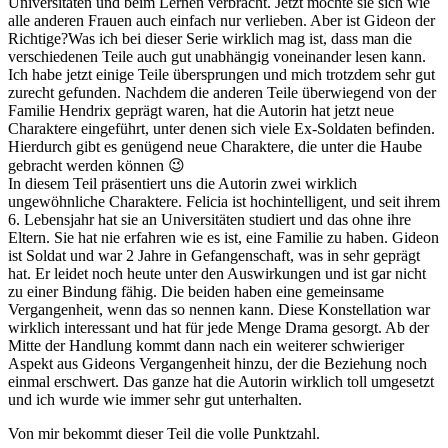
Universitäten und beim Lernen verbracht. Jetzt möchte sie sich wie
alle anderen Frauen auch einfach nur verlieben. Aber ist Gideon der
Richtige?Was ich bei dieser Serie wirklich mag ist, dass man die
verschiedenen Teile auch gut unabhängig voneinander lesen kann.
Ich habe jetzt einige Teile übersprungen und mich trotzdem sehr gut
zurecht gefunden. Nachdem die anderen Teile überwiegend von der
Familie Hendrix geprägt waren, hat die Autorin hat jetzt neue
Charaktere eingeführt, unter denen sich viele Ex-Soldaten befinden.
Hierdurch gibt es genügend neue Charaktere, die unter die Haube
gebracht werden können 😉
In diesem Teil präsentiert uns die Autorin zwei wirklich
ungewöhnliche Charaktere. Felicia ist hochintelligent, und seit ihrem
6. Lebensjahr hat sie an Universitäten studiert und das ohne ihre
Eltern. Sie hat nie erfahren wie es ist, eine Familie zu haben. Gideon
ist Soldat und war 2 Jahre in Gefangenschaft, was in sehr geprägt
hat. Er leidet noch heute unter den Auswirkungen und ist gar nicht
zu einer Bindung fähig. Die beiden haben eine gemeinsame
Vergangenheit, wenn das so nennen kann. Diese Konstellation war
wirklich interessant und hat für jede Menge Drama gesorgt. Ab der
Mitte der Handlung kommt dann nach ein weiterer schwieriger
Aspekt aus Gideons Vergangenheit hinzu, der die Beziehung noch
einmal erschwert. Das ganze hat die Autorin wirklich toll umgesetzt
und ich wurde wie immer sehr gut unterhalten.
Von mir bekommt dieser Teil die volle Punktzahl.