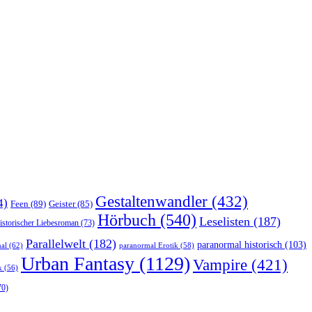
Gestaltenwandler
(432)
4)
Feen
(89)
Geister
(85)
Hörbuch
(540)
Leselisten
(187)
istorischer Liebesroman
(73)
Parallelwelt
(182)
paranormal historisch
(103)
al
(62)
paranormal Erotik
(58)
Urban Fantasy
(1129)
Vampire
(421)
k
(56)
70)