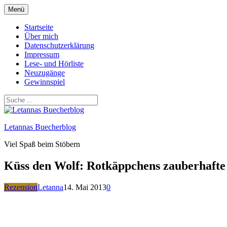
Zum
Menü
Inhalt
springen
Startseite
Über mich
Datenschutzerklärung
Impressum
Lese- und Hörliste
Neuzugänge
Gewinnspiel
Letannas Buecherblog
Viel Spaß beim Stöbern
Küss den Wolf: Rotkäppchens zauberhafte
Rezension
Letanna
14. Mai 2013
0