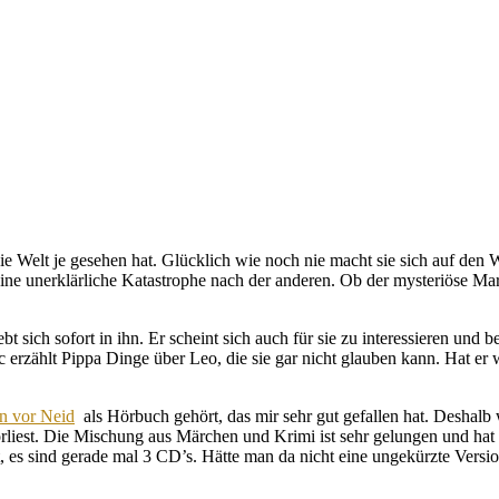
n die Welt je gesehen hat. Glücklich wie noch nie macht sie sich auf d
eine unerklärliche Katastrophe nach der anderen. Ob der mysteriöse Ma
t sich sofort in ihn. Er scheint sich auch für sie zu interessieren un
 erzählt Pippa Dinge über Leo, die sie gar nicht glauben kann. Hat er 
n vor Neid
als Hörbuch gehört, das mir sehr gut gefallen hat. Deshalb
vorliest. Die Mischung aus Märchen und Krimi ist sehr gelungen und hat 
st, es sind gerade mal 3 CD’s. Hätte man da nicht eine ungekürzte Versi