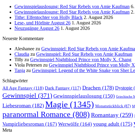
Gewinnspielauslosung: Red Star Rebels von Amie Kaufman
6.
Gewinnspielauslosung: Red Star Rebels von Amie Kaufman
2.
Tithe: Elfentochter von Holly Black
2. August 2026
Lese- und Hörliste August 26
1. August 2026
Neuzugänge August 26
1. August 2026
Neueste Kommentare
Aleshanee
zu
Gewinnspiel: Red Star Rebels von Amie Kaufm
Claudia
zu
Gewinnspiel: Red Star Rebels von Amie Kaufman
Tilly
zu
Gewinnspiel Nightblood Prince von Molly X. Chang
Viola Petersen
zu
Gewinnspiel Nightblood Prince von Molly 
Tanja
zu
Gewinnspiel: Legend of the White Snake von Sher L
Schlagwörter
Drachen
(178)
All Age Fantasy
(118)
Dystopie
(
Dark Fantasy
(117)
Gewinnspiel
(371)
Gewinnspielauslosung
(150)
Griechische 
Magie
(1345)
Liebesroman
(182)
Monatsrückblick
(87)
My
paranormal Romance
(808)
Romantasy
(259)
young adult
(175)
Vampirliebesroman
(167)
Werwölfe
(164)
Meta