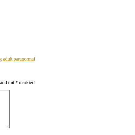
g adult paranormal
sind mit
*
markiert