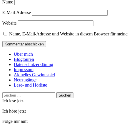
Name
E-Mail-Adresse
Website
Name, E-Mail-Adresse und Website in diesem Browser für meine
Über mich
Blogtouren
Datenschutzerklärung
Impressum
Aktuelles Gewinnspiel
Neuzugänge
Lese- und Hörliste
Suchen
nach:
Ich lese jetzt
Ich höre jetzt
Folge mir auf: