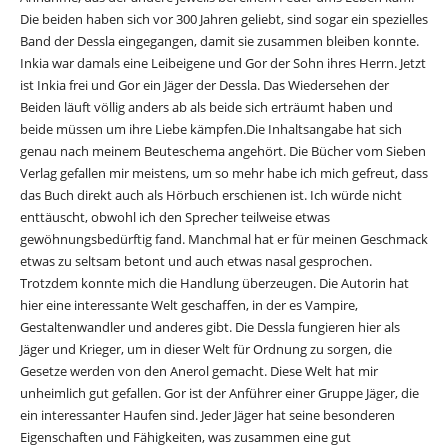
Die beiden haben sich vor 300 Jahren geliebt, sind sogar ein spezielles
Band der Dessla eingegangen, damit sie zusammen bleiben konnte.
Inkia war damals eine Leibeigene und Gor der Sohn ihres Herrn. Jetzt
ist Inkia frei und Gor ein Jäger der Dessla. Das Wiedersehen der
Beiden läuft völlig anders ab als beide sich erträumt haben und
beide müssen um ihre Liebe kämpfen.Die Inhaltsangabe hat sich
genau nach meinem Beuteschema angehört. Die Bücher vom Sieben
Verlag gefallen mir meistens, um so mehr habe ich mich gefreut, dass
das Buch direkt auch als Hörbuch erschienen ist. Ich würde nicht
enttäuscht, obwohl ich den Sprecher teilweise etwas
gewöhnungsbedürftig fand. Manchmal hat er für meinen Geschmack
etwas zu seltsam betont und auch etwas nasal gesprochen.
Trotzdem konnte mich die Handlung überzeugen. Die Autorin hat
hier eine interessante Welt geschaffen, in der es Vampire,
Gestaltenwandler und anderes gibt. Die Dessla fungieren hier als
Jäger und Krieger, um in dieser Welt für Ordnung zu sorgen, die
Gesetze werden von den Anerol gemacht. Diese Welt hat mir
unheimlich gut gefallen. Gor ist der Anführer einer Gruppe Jäger, die
ein interessanter Haufen sind. Jeder Jäger hat seine besonderen
Eigenschaften und Fähigkeiten, was zusammen eine gut