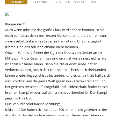
REZENSION
LETANNA
25. SEPTEMBER 2014
0
Klappentext:
Auch wenn Inkia nie das große Glück wird erleben können, ist sie
doch zufrieden, denn zum ersten Mal seit dreihundert Jahren kann
sie ein selbstbestimmtes Leben in Freiheit und Unabhängigkeit
führen. Und das soll ihr niemand mehr nehmen.
Obwohl Gor als Anführer der Jäger der Dessla von Geburt an im
Mittelpunkt der Geschehnisse und umringt von seinesgleichen war,
ist er ein einsamer Mann. Denn die, die er einst liebte, hat er
verloren. Als ihm jedoch die Liebe seines Lebens nach dreihundert
Jahren wieder begegnet ist alles anders, und es scheint, als hätte sich
das Schicksal und die ganze Welt gegen ihn verschworen. Hin und
her gerissen zwischen Pflichtgefühl und Leidenschaft, findet er sich
in einem Kampf wieder, auf den er nicht vorbereitet ist. Den Kampf
gegen sich selbst.
Quelle: AudiocolorsMeine Meinung:
Inkia und Gor haben sich seit über 300 Jahren nicht gesehen, in der
Annahme, das der andere jeweils bei einem Feuer ums Leben kam.