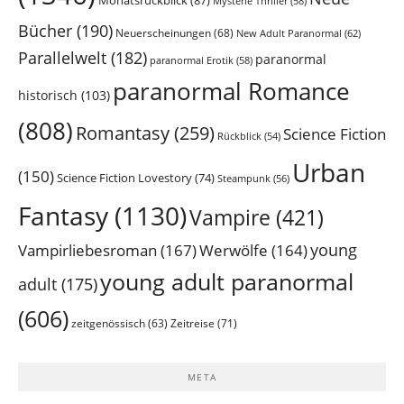
Mysterie Thriller
(58)
Bücher
(190)
Neuerscheinungen
(68)
New Adult Paranormal
(62)
Parallelwelt
(182)
paranormal
paranormal Erotik
(58)
paranormal Romance
historisch
(103)
(808)
Romantasy
(259)
Science Fiction
Rückblick
(54)
Urban
(150)
Science Fiction Lovestory
(74)
Steampunk
(56)
Fantasy
(1130)
Vampire
(421)
young
Vampirliebesroman
(167)
Werwölfe
(164)
young adult paranormal
adult
(175)
(606)
Zeitreise
(71)
zeitgenössisch
(63)
META