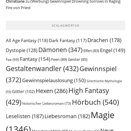
Christiane
zu
(Werbung) Gewinnspiel Drowning Sorrows in Raging
Fire von Priest
SCHLAGWÖRTER
Drachen
(178)
All Age Fantasy
(118)
Dark Fantasy
(117)
Dämonen
(347)
Engel
(149)
Dystopie
(128)
Elfen
(83)
Fantasy
(154)
Feen
(89)
Geister
(85)
Fae
(69)
Gestaltenwandler
(432)
Gewinnspiel
(372)
Gewinnspielauslosung
(150)
Griechische Mythologie
High Fantasy
Hexen
(286)
Götter
(102)
(55)
Hörbuch
(540)
(429)
historischer Liebesroman
(73)
Magie
Leselisten
(187)
Liebesroman
(182)
(1346)
Neue
Monatsrückblick
(87)