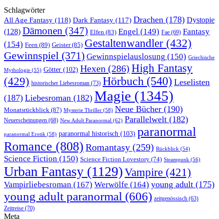
Schlagwörter
Drachen
(178)
All Age Fantasy
(118)
Dystopie
Dark Fantasy
(117)
Dämonen
(347)
Engel
(149)
Fantasy
(128)
Elfen
(83)
Fae
(69)
Gestaltenwandler
(432)
(154)
Feen
(89)
Geister
(85)
Gewinnspiel
(371)
Gewinnspielauslosung
(150)
Griechische
High Fantasy
Hexen
(286)
Götter
(102)
Mythologie
(55)
Hörbuch
(540)
(429)
Leselisten
historischer Liebesroman
(73)
Magie
(1345)
(187)
Liebesroman
(182)
Neue Bücher
(190)
Monatsrückblick
(87)
Mysterie Thriller
(58)
Parallelwelt
(182)
Neuerscheinungen
(68)
New Adult Paranormal
(62)
paranormal
paranormal historisch
(103)
paranormal Erotik
(58)
Romance
(808)
Romantasy
(259)
Rückblick
(54)
Science Fiction
(150)
Science Fiction Lovestory
(74)
Steampunk
(56)
Urban Fantasy
(1129)
Vampire
(421)
young adult
(175)
Vampirliebesroman
(167)
Werwölfe
(164)
young adult paranormal
(606)
zeitgenössisch
(63)
Zeitreise
(70)
Meta