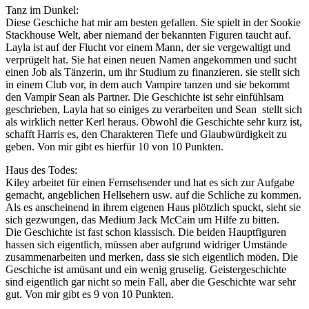
Tanz im Dunkel:
Diese Geschiche hat mir am besten gefallen. Sie spielt in der Sookie
Stackhouse Welt, aber niemand der bekannten Figuren taucht auf.
Layla ist auf der Flucht vor einem Mann, der sie vergewaltigt und
verprügelt hat. Sie hat einen neuen Namen angekommen und sucht
einen Job als Tänzerin, um ihr Studium zu finanzieren. sie stellt sich
in einem Club vor, in dem auch Vampire tanzen und sie bekommt
den Vampir Sean als Partner. Die Geschichte ist sehr einfühlsam
geschrieben, Layla hat so einiges zu verarbeiten und Sean stellt sich
als wirklich netter Kerl heraus. Obwohl die Geschichte sehr kurz ist,
schafft Harris es, den Charakteren Tiefe und Glaubwürdigkeit zu
geben. Von mir gibt es hierfür 10 von 10 Punkten.
Haus des Todes:
Kiley arbeitet für einen Fernsehsender und hat es sich zur Aufgabe
gemacht, angeblichen Hellsehern usw. auf die Schliche zu kommen.
Als es anscheinend in ihrem eigenen Haus plötzlich spuckt, sieht sie
sich gezwungen, das Medium Jack McCain um Hilfe zu bitten.
Die Geschichte ist fast schon klassisch. Die beiden Hauptfiguren
hassen sich eigentlich, müssen aber aufgrund widriger Umstände
zusammenarbeiten und merken, dass sie sich eigentlich möden. Die
Geschiche ist amüsant und ein wenig gruselig. Geistergeschichte
sind eigentlich gar nicht so mein Fall, aber die Geschichte war sehr
gut. Von mir gibt es 9 von 10 Punkten.