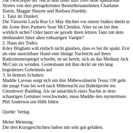
Die Geschöpfe der Nacht sind unter uns! Drei neue spannende
Stories von den preisgekrönten Bestsellerautorinnen Charlaine
Harris, Maggie Shayne und Barbara Hambly.
1. Tanz im Dunkel:
Die Tänzerin Layla Rue Le May flüchtet vor einem Stalker direkt in
die Arme ihres Partners Sean McClendon. Aber ist sie bei ihm
wirklich sicher? Oder tanzt sie gerade ihren letzten Tanz mit dem
dreihundert Jahre alten rothaarigen Vampir?
2. Haus des Todes:
Kiley Brigham will einfach nicht glauben, dass es bei ihr spukt. Erst
als eine unsichtbare Hand eine blutige Nachricht auf ihren
Badezimmerspiegel schreibt, ist sie bereit, sich an das Medium Jack
McCain zu wenden. Gemeinsam mit ihm deckt sie ein lang
begrabenes Geheimnis auf
3. In deinem Schatten:
Maddie Laveau sorgt sich um ihre Mitbewohnerin Tessa: Oft geht
die junge Frau bis weit nach Mitternacht zur Ballettprobe ins
Glendower Building. Als sie tatsächlich eines Nachts in dem
schaurigen Gemäuer verschwindet, muss Maddie den mysteriösen
Phil Anderson um Hilfe bitten
Quelle: Verlag
Meine Meinung:
Die drei Kurzgeschichten haben mir sehr gut gefallen.