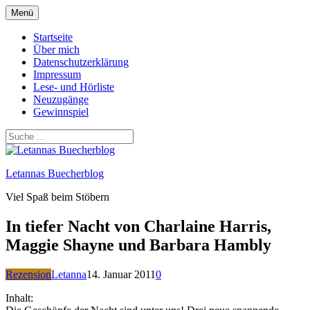
Zum
Menü
Inhalt
springen
Startseite
Über mich
Datenschutzerklärung
Impressum
Lese- und Hörliste
Neuzugänge
Gewinnspiel
Letannas Buecherblog
Viel Spaß beim Stöbern
In tiefer Nacht von Charlaine Harris,
Maggie Shayne und Barbara Hambly
Rezension
Letanna
14. Januar 2011
0
Inhalt: