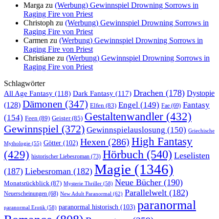
Marga
zu
(Werbung) Gewinnspiel Drowning Sorrows in
Raging Fire von Priest
Christoph
zu
(Werbung) Gewinnspiel Drowning Sorrows in
Raging Fire von Priest
Carmen
zu
(Werbung) Gewinnspiel Drowning Sorrows in
Raging Fire von Priest
Christiane
zu
(Werbung) Gewinnspiel Drowning Sorrows in
Raging Fire von Priest
Schlagwörter
Drachen
(178)
All Age Fantasy
(118)
Dystopie
Dark Fantasy
(117)
Dämonen
(347)
Engel
(149)
Fantasy
(128)
Elfen
(83)
Fae
(69)
Gestaltenwandler
(432)
(154)
Feen
(89)
Geister
(85)
Gewinnspiel
(372)
Gewinnspielauslosung
(150)
Griechische
High Fantasy
Hexen
(286)
Götter
(102)
Mythologie
(55)
Hörbuch
(540)
(429)
Leselisten
historischer Liebesroman
(73)
Magie
(1346)
(187)
Liebesroman
(182)
Neue Bücher
(190)
Monatsrückblick
(87)
Mysterie Thriller
(58)
Parallelwelt
(182)
Neuerscheinungen
(68)
New Adult Paranormal
(62)
paranormal
paranormal historisch
(103)
paranormal Erotik
(58)