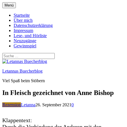
Zum
Menü
Inhalt
springen
Startseite
Über mich
Datenschutzerklärung
Impressum
Lese- und Hörliste
Neuzugänge
Gewinnspiel
Letannas Buecherblog
Viel Spaß beim Stöbern
In Fleisch gezeichnet von Anne Bishop
Rezension
Letanna
26. September 2021
0
Klappentext:
Durch die Verbindung der Anderen mit den