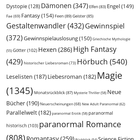
Dämonen
(347)
Engel
(149)
Dystopie
(128)
Elfen
(83)
Fantasy
(154)
Feen
(89)
Geister
(85)
Fae
(69)
Gestaltenwandler
(432)
Gewinnspiel
(372)
Gewinnspielauslosung
(150)
Griechische Mythologie
High Fantasy
Hexen
(286)
Götter
(102)
(55)
Hörbuch
(540)
(429)
historischer Liebesroman
(73)
Magie
Leselisten
(187)
Liebesroman
(182)
(1345)
Neue
Monatsrückblick
(87)
Mysterie Thriller
(58)
Bücher
(190)
Neuerscheinungen
(68)
New Adult Paranormal
(62)
Parallelwelt
(182)
paranormal
paranormal Erotik
(58)
paranormal Romance
historisch
(103)
(808)
Romantasy
(259)
Science Fiction
Rückblick
(54)