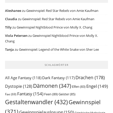
Aleshanee
zu
Gewinnspiel: Red Star Rebels von Amie Kaufman
Claudia
zu
Gewinnspiel: Red Star Rebels von Amie Kaufman
Tilly
zu
Gewinnspiel Nightblood Prince von Molly X. Chang
Viola Petersen
zu
Gewinnspiel Nightblood Prince von Molly X.
Chang
Tanja
zu
Gewinnspiel: Legend of the White Snake von Sher Lee
SCHLAGWÖRTER
Drachen
(178)
All Age Fantasy
(118)
Dark Fantasy
(117)
Dämonen
(347)
Engel
(149)
Dystopie
(128)
Elfen
(83)
Fantasy
(154)
Feen
(89)
Geister
(85)
Fae
(69)
Gestaltenwandler
(432)
Gewinnspiel
(371)
Gewinnspielauslosung
(150)
Griechische Mythologie