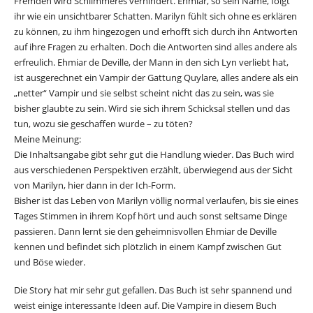
Fremden wird Schlimmeres verhindert. Ehmiar, so sein Name, folgt
ihr wie ein unsichtbarer Schatten. Marilyn fühlt sich ohne es erklären
zu können, zu ihm hingezogen und erhofft sich durch ihn Antworten
auf ihre Fragen zu erhalten. Doch die Antworten sind alles andere als
erfreulich. Ehmiar de Deville, der Mann in den sich Lyn verliebt hat,
ist ausgerechnet ein Vampir der Gattung Quylare, alles andere als ein
„netter“ Vampir und sie selbst scheint nicht das zu sein, was sie
bisher glaubte zu sein. Wird sie sich ihrem Schicksal stellen und das
tun, wozu sie geschaffen wurde – zu töten?
Meine Meinung:
Die Inhaltsangabe gibt sehr gut die Handlung wieder. Das Buch wird
aus verschiedenen Perspektiven erzählt, überwiegend aus der Sicht
von Marilyn, hier dann in der Ich-Form.
Bisher ist das Leben von Marilyn völlig normal verlaufen, bis sie eines
Tages Stimmen in ihrem Kopf hört und auch sonst seltsame Dinge
passieren. Dann lernt sie den geheimnisvollen Ehmiar de Deville
kennen und befindet sich plötzlich in einem Kampf zwischen Gut
und Böse wieder.
Die Story hat mir sehr gut gefallen. Das Buch ist sehr spannend und
weist einige interessante Ideen auf. Die Vampire in diesem Buch