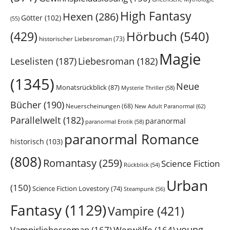
High Fantasy
Hexen
(286)
Götter
(102)
(55)
Hörbuch
(540)
(429)
historischer Liebesroman
(73)
Magie
Leselisten
(187)
Liebesroman
(182)
(1345)
Neue
Monatsrückblick
(87)
Mysterie Thriller
(58)
Bücher
(190)
Neuerscheinungen
(68)
New Adult Paranormal
(62)
Parallelwelt
(182)
paranormal
paranormal Erotik
(58)
paranormal Romance
historisch
(103)
(808)
Romantasy
(259)
Science Fiction
Rückblick
(54)
Urban
(150)
Science Fiction Lovestory
(74)
Steampunk
(56)
Fantasy
(1129)
Vampire
(421)
young
Vampirliebesroman
(167)
Werwölfe
(164)