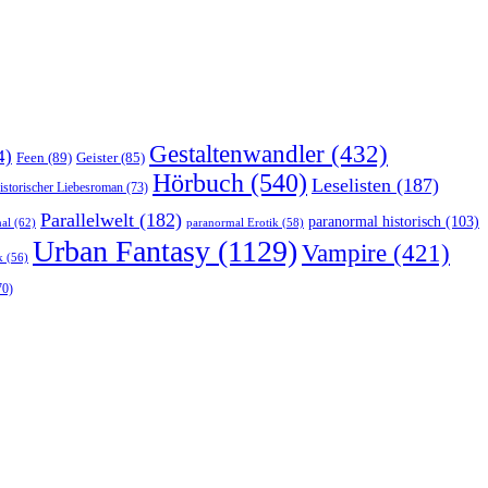
Gestaltenwandler
(432)
4)
Feen
(89)
Geister
(85)
Hörbuch
(540)
Leselisten
(187)
istorischer Liebesroman
(73)
Parallelwelt
(182)
paranormal historisch
(103)
al
(62)
paranormal Erotik
(58)
Urban Fantasy
(1129)
Vampire
(421)
k
(56)
70)