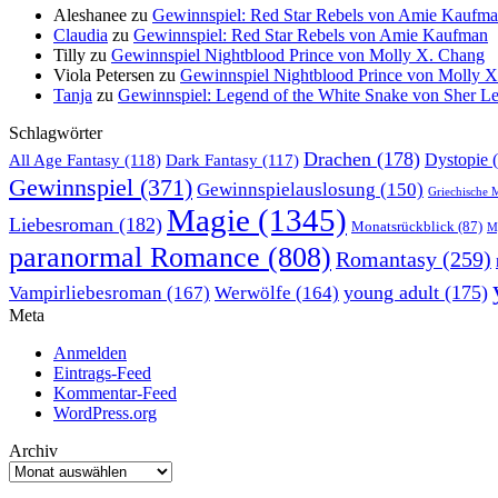
Aleshanee
zu
Gewinnspiel: Red Star Rebels von Amie Kaufm
Claudia
zu
Gewinnspiel: Red Star Rebels von Amie Kaufman
Tilly
zu
Gewinnspiel Nightblood Prince von Molly X. Chang
Viola Petersen
zu
Gewinnspiel Nightblood Prince von Molly 
Tanja
zu
Gewinnspiel: Legend of the White Snake von Sher L
Schlagwörter
Drachen
(178)
All Age Fantasy
(118)
Dystopie
(
Dark Fantasy
(117)
Gewinnspiel
(371)
Gewinnspielauslosung
(150)
Griechische 
Magie
(1345)
Liebesroman
(182)
Monatsrückblick
(87)
My
paranormal Romance
(808)
Romantasy
(259)
young adult
(175)
Vampirliebesroman
(167)
Werwölfe
(164)
Meta
Anmelden
Eintrags-Feed
Kommentar-Feed
WordPress.org
Archiv
Archiv