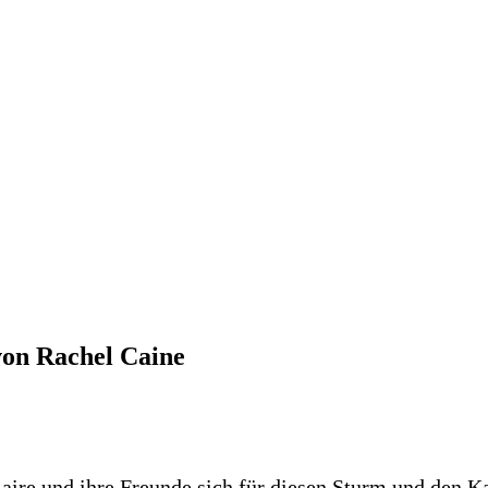
von Rachel Caine
re und ihre Freunde sich für diesen Sturm und den Kamp