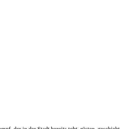
f, der in der Stadt bereits tobt, rüsten, geschieht