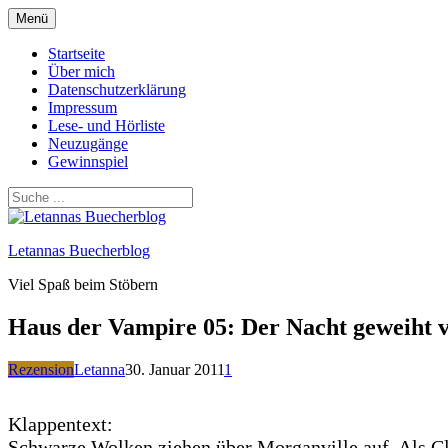
Zum
Menü
Inhalt
springen
Startseite
Über mich
Datenschutzerklärung
Impressum
Lese- und Hörliste
Neuzugänge
Gewinnspiel
Letannas Buecherblog
Viel Spaß beim Stöbern
Haus der Vampire 05: Der Nacht geweiht 
Rezension
Letanna
30. Januar 2011
1
Klappentext:
Schwarze Wolken ziehen über Morganville auf. Als Clai