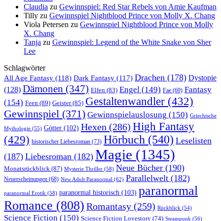
Claudia
zu
Gewinnspiel: Red Star Rebels von Amie Kaufman
Tilly
zu
Gewinnspiel Nightblood Prince von Molly X. Chang
Viola Petersen
zu
Gewinnspiel Nightblood Prince von Molly
X. Chang
Tanja
zu
Gewinnspiel: Legend of the White Snake von Sher
Lee
Schlagwörter
Drachen
(178)
All Age Fantasy
(118)
Dystopie
Dark Fantasy
(117)
Dämonen
(347)
Engel
(149)
Fantasy
(128)
Elfen
(83)
Fae
(69)
Gestaltenwandler
(432)
(154)
Feen
(89)
Geister
(85)
Gewinnspiel
(371)
Gewinnspielauslosung
(150)
Griechische
High Fantasy
Hexen
(286)
Götter
(102)
Mythologie
(55)
Hörbuch
(540)
(429)
Leselisten
historischer Liebesroman
(73)
Magie
(1345)
(187)
Liebesroman
(182)
Neue Bücher
(190)
Monatsrückblick
(87)
Mysterie Thriller
(58)
Parallelwelt
(182)
Neuerscheinungen
(68)
New Adult Paranormal
(62)
paranormal
paranormal historisch
(103)
paranormal Erotik
(58)
Romance
(808)
Romantasy
(259)
Rückblick
(54)
Science Fiction
(150)
Science Fiction Lovestory
(74)
Steampunk
(56)