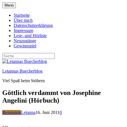
Zum
Menü
Inhalt
springen
Startseite
Über mich
Datenschutzerklärung
Impressum
Lese- und Hörliste
Neuzugänge
Gewinnspiel
Letannas Buecherblog
Viel Spaß beim Stöbern
Göttlich verdammt von Josephine
Angelini (Hörbuch)
Rezension
Letanna
16. Juni 2011
0